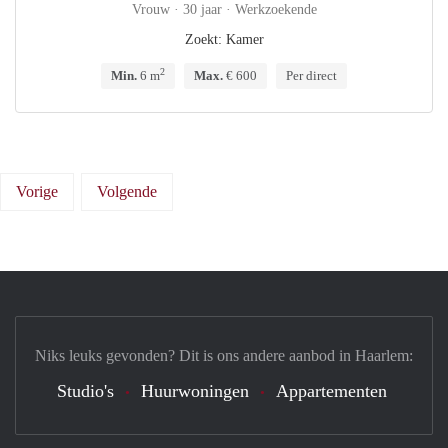
Vrouw · 30 jaar · Werkzoekende
Zoekt: Kamer
2
Min.
6 m
Max.
€ 600
Per direct
Vorige
Volgende
Niks leuks gevonden? Dit is ons andere aanbod in Haarlem:
Studio's
Huurwoningen
Appartementen