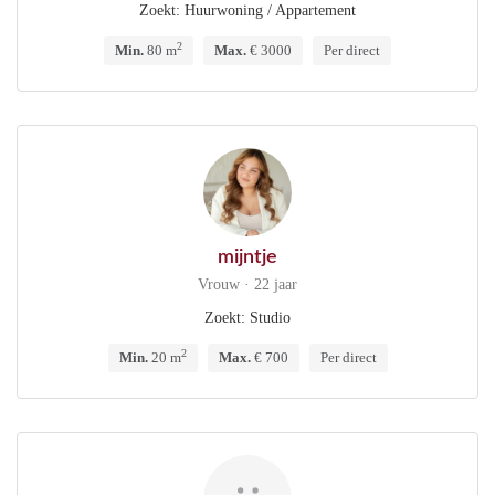
Zoekt: Huurwoning / Appartement
2
Min.
80 m
Max.
€ 3000
Per direct
mijntje
Vrouw · 22 jaar
Zoekt: Studio
2
Min.
20 m
Max.
€ 700
Per direct