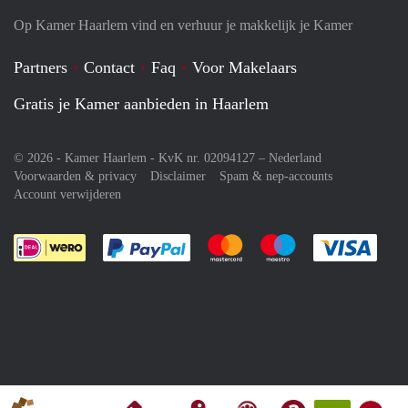
Op Kamer Haarlem vind en verhuur je makkelijk je Kamer
Partners
Contact
Faq
Voor Makelaars
Gratis je Kamer aanbieden in Haarlem
© 2026 - Kamer Haarlem - KvK nr. 02094127 –
Nederland
Voorwaarden & privacy
Disclaimer
Spam & nep-accounts
Account verwijderen
Je rekent gemakkelijk af met Paypal
Je rekent gemakkelijk af met M
Je rekent gemakkelij
Je re