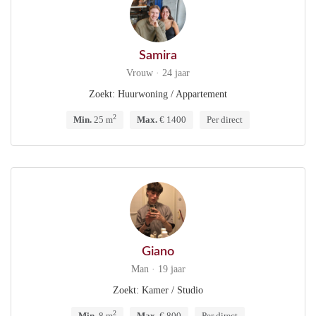
Samira
Vrouw · 24 jaar
Zoekt: Huurwoning / Appartement
2
Min.
25 m
Max.
€ 1400
Per direct
Giano
Man · 19 jaar
Zoekt: Kamer / Studio
2
Min.
8 m
Max.
€ 800
Per direct