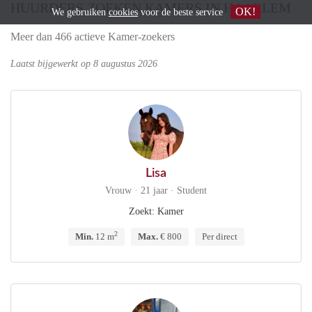
HUURDERS ZOEKEN KAMERS IN HAARLEM
OK!
We gebruiken
cookies
voor de beste service
Meer dan 466 actieve Kamer-zoekers
Laatst bijgewerkt op 8 augustus 2026
Lisa
Vrouw · 21 jaar · Student
Zoekt: Kamer
2
Min.
12 m
Max.
€ 800
Per direct