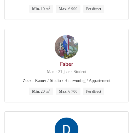
2
Min.
10 m
Max.
€ 900
Per direct
Faber
Man · 21 jaar · Student
Zoekt: Kamer / Studio / Huurwoning / Appartement
2
Min.
20 m
Max.
€ 700
Per direct