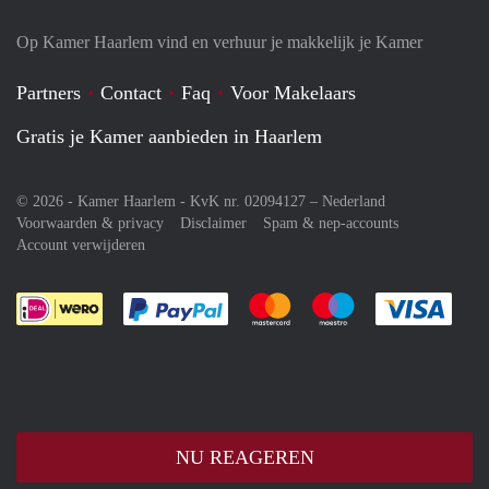
Op Kamer Haarlem vind en verhuur je makkelijk je Kamer
Partners
Contact
Faq
Voor Makelaars
Gratis je Kamer aanbieden in Haarlem
© 2026 - Kamer Haarlem - KvK nr. 02094127 –
Nederland
Voorwaarden & privacy
Disclaimer
Spam & nep-accounts
Account verwijderen
Je rekent gemakkelijk af met Paypal
Je rekent gemakkelijk af met M
Je rekent gemakkelij
Je re
NU REAGEREN