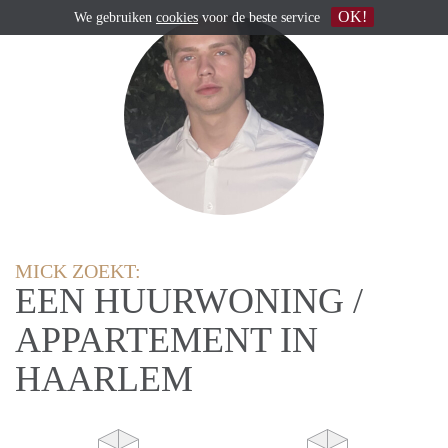
OK!
We gebruiken
cookies
voor de beste service
MICK ZOEKT:
EEN HUURWONING /
APPARTEMENT IN
HAARLEM