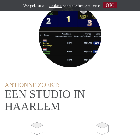
OK!
We gebruiken
cookies
voor de beste service
ANTIONNE ZOEKT:
EEN STUDIO IN
HAARLEM