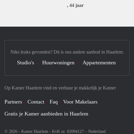
, 44 jaar
Niks leuks gevonden? Dit is ons andere aanbod in Haarlem:
Studio's
Huurwoningen
Appartementen
Op Kamer Haarlem vind en verhuur je makkelijk je Kamer
Partners
Contact
Faq
Voor Makelaars
Gratis je Kamer aanbieden in Haarlem
© 2026 - Kamer Haarlem - KvK nr. 02094127 –
Nederland