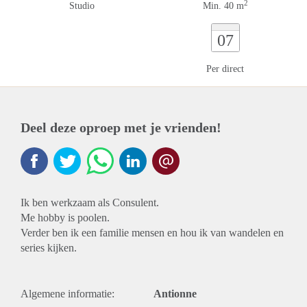
2
Studio
Min. 40 m
07
Per direct
Deel deze oproep met je vrienden!
Ik ben werkzaam als Consulent.
Me hobby is poolen.
Verder ben ik een familie mensen en hou ik van wandelen en
series kijken.
Algemene informatie:
Antionne