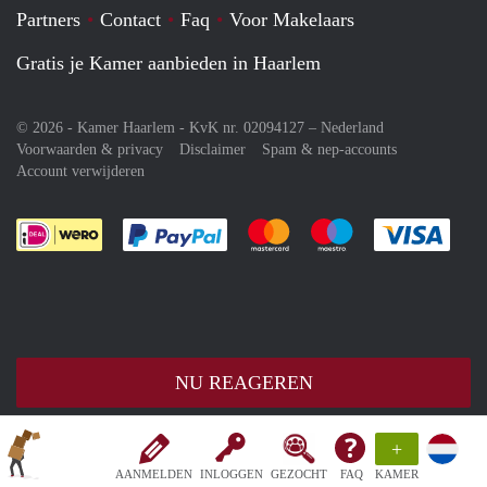
Partners
Contact
Faq
Voor Makelaars
Gratis je Kamer aanbieden in Haarlem
© 2026 - Kamer Haarlem - KvK nr. 02094127 –
Nederland
Voorwaarden & privacy
Disclaimer
Spam & nep-accounts
Account verwijderen
Je rekent gemakkelijk af met Paypal
Je rekent gemakkelijk af met M
Je rekent gemakkelij
Je re
NU REAGEREN
+
AANMELDEN
INLOGGEN
GEZOCHT
FAQ
KAMER