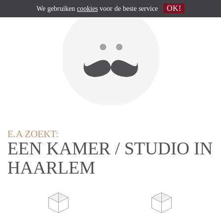
OK!
We gebruiken
cookies
voor de beste service
E.A ZOEKT:
EEN KAMER / STUDIO IN
HAARLEM