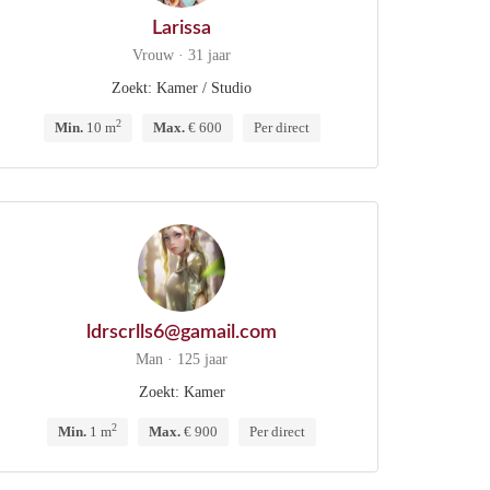
Larissa
Vrouw · 31 jaar
Zoekt: Kamer / Studio
2
Min.
10 m
Max.
€ 600
Per direct
ldrscrlls6@gamail.com
Man · 125 jaar
Zoekt: Kamer
2
Min.
1 m
Max.
€ 900
Per direct