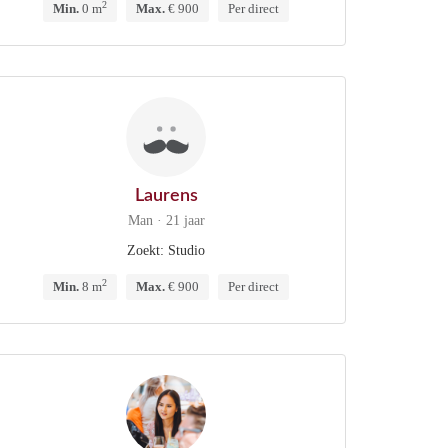
2
Min.
0 m
Max.
€ 900
Per direct
Laurens
Man · 21 jaar
Zoekt: Studio
2
Min.
8 m
Max.
€ 900
Per direct