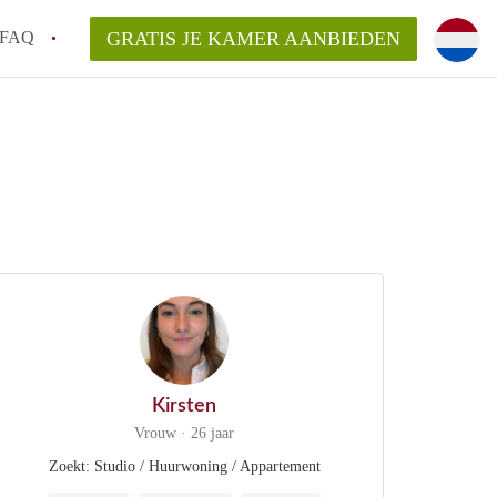
FAQ
GRATIS JE KAMER AANBIEDEN
m!
van KamerHaarlem?
arsvergoeding/bemiddelingsvergoeding?
lijk voor de aangeboden Kamer / Kamers in
Kirsten
Vrouw · 26 jaar
Zoekt: Studio / Huurwoning / Appartement