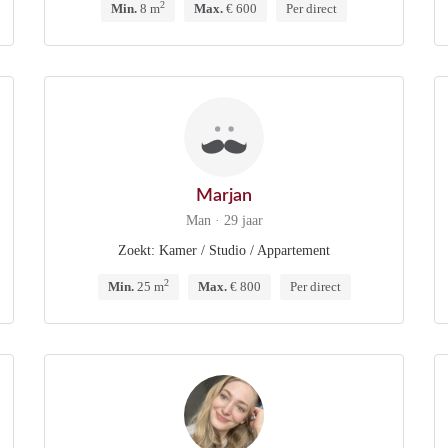
2
Min.
8 m
Max.
€ 600
Per direct
Marjan
Man · 29 jaar
Zoekt: Kamer / Studio / Appartement
2
Min.
25 m
Max.
€ 800
Per direct