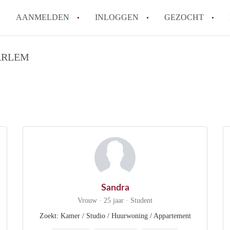
AANMELDEN
INLOGGEN
GEZOCHT
How to translate KamerHaarle
ARLEM
Wat is KamerHaarlem?
Wat is de privacyverklaring 
Berekent KamerHaarlem makela
Is KamerHaarlem verantwoorde
Haarlem?
Alle veelgestelde vragen
Sandra
Vrouw · 25 jaar · Student
Zoekt: Kamer / Studio / Huurwoning / Appartement