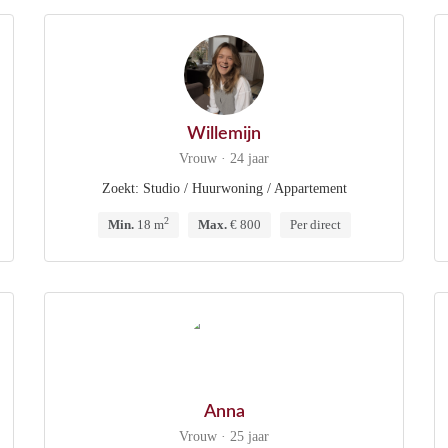
Willemijn
Vrouw · 24 jaar
Zoekt: Studio / Huurwoning / Appartement
2
Min.
18 m
Max.
€ 800
Per direct
Anna
Vrouw · 25 jaar