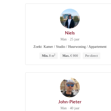
Niels
Man · 25 jaar
Zoekt: Kamer / Studio / Huurwoning / Appartement
2
Min.
8 m
Max.
€ 900
Per direct
John-Pieter
Man · 40 jaar