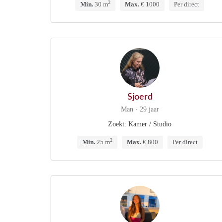
2
Min.
30 m
Max.
€ 1000
Per direct
Sjoerd
Man · 29 jaar
Zoekt: Kamer / Studio
2
Min.
25 m
Max.
€ 800
Per direct