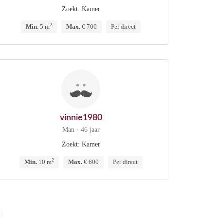
Zoekt: Kamer
2
Min.
5 m
Max.
€ 700
Per direct
vinnie1980
Man · 46 jaar
Zoekt: Kamer
2
Min.
10 m
Max.
€ 600
Per direct