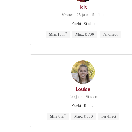
Isis
Vrouw · 25 jaar · Student
Zoekt: Studio
2
Min.
15 m
Max.
€ 700
Per direct
Louise
· 20 jaar · Student
Zoekt: Kamer
2
Min.
8 m
Max.
€ 550
Per direct