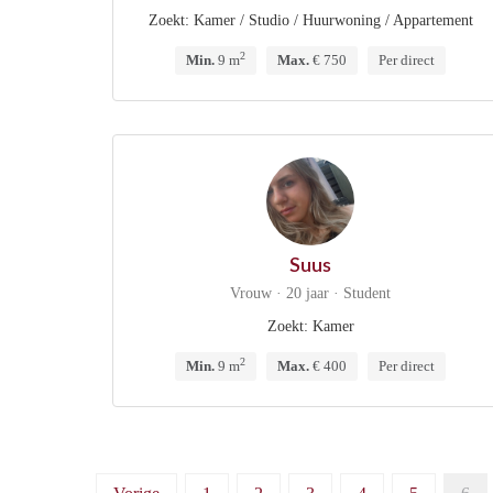
Zoekt: Kamer / Studio / Huurwoning / Appartement
2
Min.
9 m
Max.
€ 750
Per direct
Suus
Vrouw · 20 jaar · Student
Zoekt: Kamer
2
Min.
9 m
Max.
€ 400
Per direct