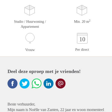
2
Studio / Huurwoning /
Min. 20 m
Appartement
10
Per direct
Vrouw
Deel deze oproep met je vrienden!
Beste verhuurder,
Mijn naam is Noëlle van Zanten, 22 jaar en woon momenteel