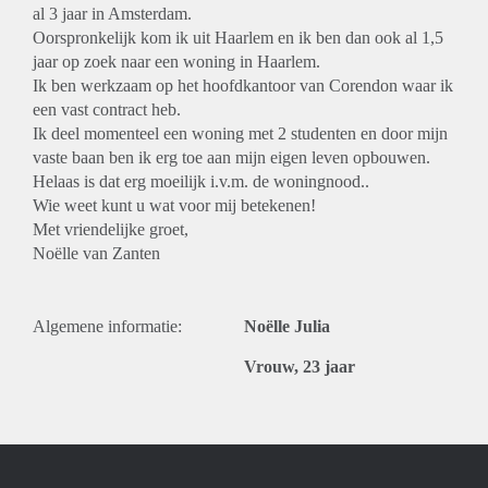
al 3 jaar in Amsterdam.
Oorspronkelijk kom ik uit Haarlem en ik ben dan ook al 1,5
jaar op zoek naar een woning in Haarlem.
Ik ben werkzaam op het hoofdkantoor van Corendon waar ik
een vast contract heb.
Ik deel momenteel een woning met 2 studenten en door mijn
vaste baan ben ik erg toe aan mijn eigen leven opbouwen.
Helaas is dat erg moeilijk i.v.m. de woningnood..
Wie weet kunt u wat voor mij betekenen!
Met vriendelijke groet,
Noëlle van Zanten
Algemene informatie:
Noëlle Julia
Vrouw, 23 jaar