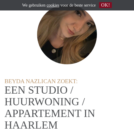
OK!
We gebruiken
cookies
voor de beste service
BEYDA NAZLICAN ZOEKT:
EEN STUDIO /
HUURWONING /
APPARTEMENT IN
HAARLEM