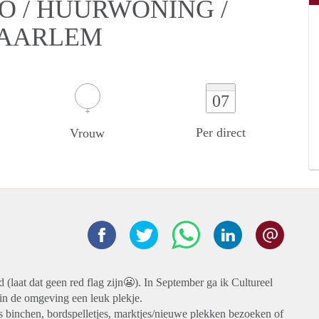
O / HUURWONING /
HAARLEM
07
Per direct
Vrouw
d (laat dat geen red flag zijn😬). In September ga ik Cultureel
in de omgeving een leuk plekje.
s binchen, bordspelletjes, marktjes/nieuwe plekken bezoeken of