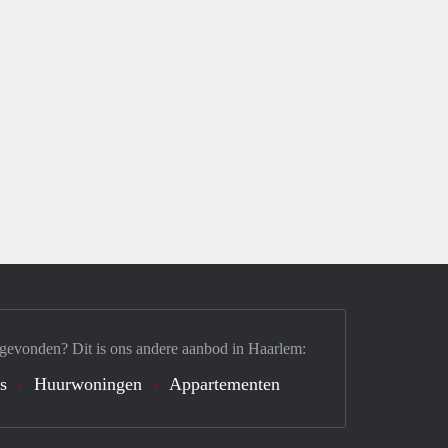
 gevonden? Dit is ons andere aanbod in Haarlem:
's
Huurwoningen
Appartementen