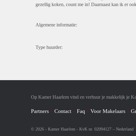
gezellig koken, count me in! Daarnaast kan ik er oo
Algemene informatie:
Type huurder:
Op Kamer Haarlem vind en verhuur je makkelijk je K
Partners
Contact
Faq
Voor Makelaars
Gr
© 2026 - Kamer Haarlem - KvK nr. 02094127 –
Nederland