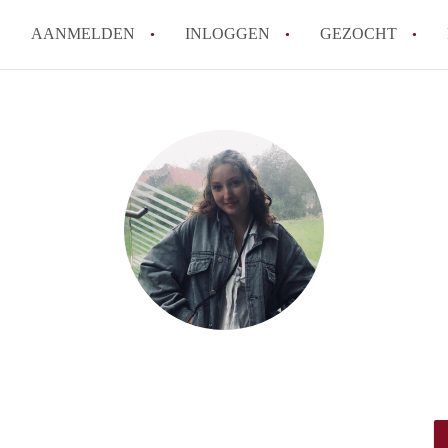
AANMELDEN
INLOGGEN
GEZOCHT
How to translate KamerHaarle
Wat is KamerHaarlem?
Wat is de privacyverklaring 
Berekent KamerHaarlem makela
Is KamerHaarlem verantwoorde
Haarlem?
Alle veelgestelde vragen