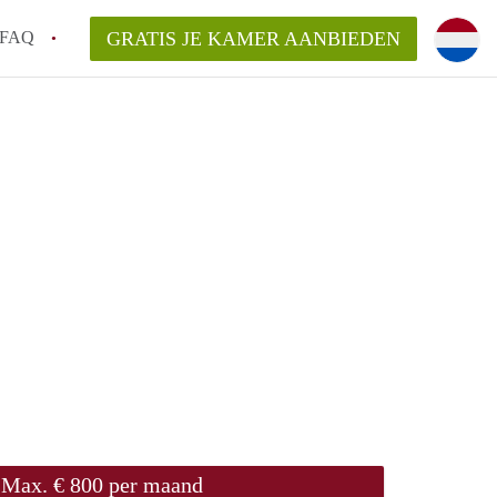
FAQ
GRATIS JE KAMER AANBIEDEN
m!
van KamerHaarlem?
arsvergoeding/bemiddelingsvergoeding?
lijk voor de aangeboden Kamer / Kamers in
Max. € 800 per maand