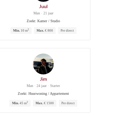
Juul
Man · 21 jaar
Zoekt: Kamer / Studio
2
Min.
10 m
Max.
€ 800
Per direct
Jim
Man · 24 jaar · Starter
Zoekt: Huurwoning / Appartement
2
Min.
45 m
Max.
€ 1500
Per direct