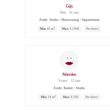
Gijs
Man · 41 jaar
Zoekt: Studio / Huurwoning / Appartement
2
Min.
45 m
Max.
€ 1500
Per direct
Nienke
Vrouw · 22 jaar
Zoekt: Kamer / Studio
2
Min.
10 m
Max.
€ 550
Per direct