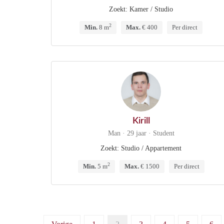
Zoekt: Kamer / Studio
2
Min.
8 m
Max.
€ 400
Per direct
Kirill
Man · 29 jaar · Student
Zoekt: Studio / Appartement
2
Min.
5 m
Max.
€ 1500
Per direct