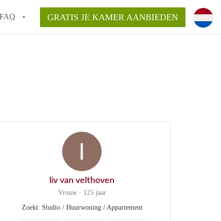
FAQ
GRATIS JE KAMER AANBIEDEN
m!
van KamerHaarlem?
arsvergoeding/bemiddelingsvergoeding?
lijk voor de aangeboden Kamer / Kamers in
liv van velthoven
Vrouw · 125 jaar
Zoekt: Studio / Huurwoning / Appartement