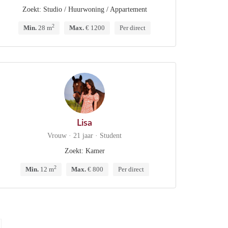
Zoekt: Studio / Huurwoning / Appartement
2
Min.
28 m
Max.
€ 1200
Per direct
Lisa
Vrouw · 21 jaar · Student
Zoekt: Kamer
2
Min.
12 m
Max.
€ 800
Per direct