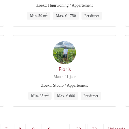
Zoekt: Huurwoning / Appartement
2
Min.
50 m
Max.
€ 1750
Per direct
Floris
Man · 21 jaar
Zoekt: Studio / Appartement
2
Min.
25 m
Max.
€ 600
Per direct