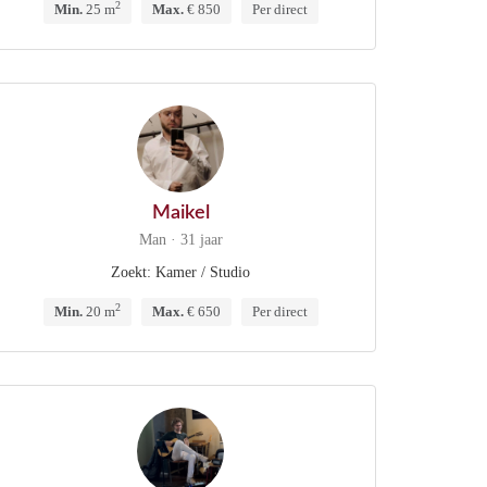
2
Min.
25 m
Max.
€ 850
Per direct
Maikel
Man · 31 jaar
Zoekt: Kamer / Studio
2
Min.
20 m
Max.
€ 650
Per direct