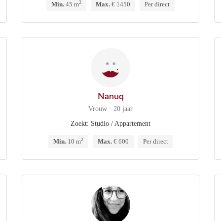
2
Min.
45 m
Max.
€ 1450
Per direct
Nanuq
Vrouw · 20 jaar
Zoekt: Studio / Appartement
2
Min.
10 m
Max.
€ 600
Per direct