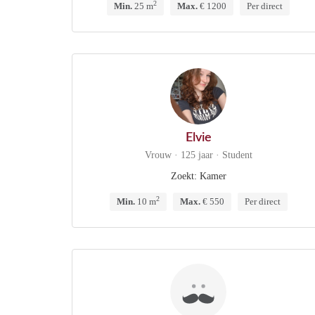
2
Min.
25 m
Max.
€ 1200
Per direct
Elvie
Vrouw · 125 jaar · Student
Zoekt: Kamer
2
Min.
10 m
Max.
€ 550
Per direct