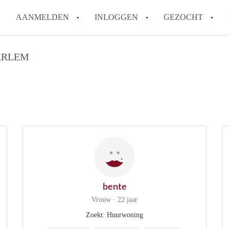
AANMELDEN
INLOGGEN
GEZOCHT
How to translate KamerHaarle
ARLEM
Wat is KamerHaarlem?
Wat is de privacyverklaring 
Berekent KamerHaarlem makela
Is KamerHaarlem verantwoorde
Haarlem?
Alle veelgestelde vragen
bente
Vrouw · 22 jaar
Zoekt: Huurwoning