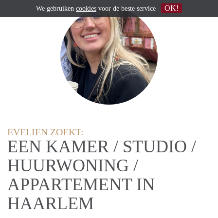
OK!
We gebruiken
cookies
voor de beste service
EVELIEN ZOEKT:
EEN KAMER / STUDIO /
HUURWONING /
APPARTEMENT IN
HAARLEM