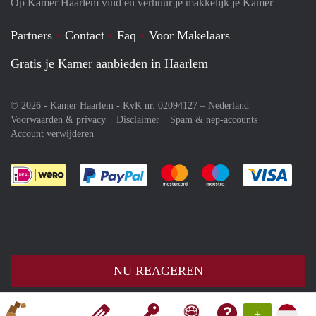
Op Kamer Haarlem vind en verhuur je makkelijk je Kamer
Partners
Contact
Faq
Voor Makelaars
Gratis je Kamer aanbieden in Haarlem
© 2026 - Kamer Haarlem - KvK nr. 02094127 –
Nederland
Voorwaarden & privacy
Disclaimer
Spam & nep-accounts
Account verwijderen
Je rekent gemakkelijk af met Paypal
Je rekent gemakkelijk af met M
Je rekent gemakkelij
Je re
NU REAGEREN
+