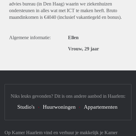
advies bureau (in Den Haag) waarin we ziekenhuizen
ondersteunen in alles wat met ICT te maken heeft. Bruto
maandinkomen is €4040 (inclusief vakantiegeld en bonus).
Algemene informatie:
Ellen
Vrouw, 29 jaar
Niks leuks gevonden? Dit is ons andere aanbod in Haarlem:
Studio's
Huurwoningen
Appartementen
Op Kamer Haarlem vind en verhuur je makkelijk je Kamer