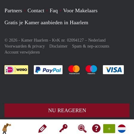
Partners
Contact
Faq
Voor Makelaars
Gratis je Kamer aanbieden in Haarlem
© 2026 - Kamer Haarlem - KvK nr. 02094127 –
Nederland
Voorwaarden & privacy
Disclaimer
Spam & nep-accounts
Account verwijderen
Je rekent gemakkelijk af met Paypal
Je rekent gemakkelijk af met M
Je rekent gemakkelij
Je re
NU REAGEREN
+