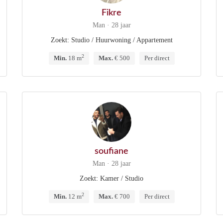
Fikre
Man · 28 jaar
Zoekt: Studio / Huurwoning / Appartement
2
Min.
18 m
Max.
€ 500
Per direct
soufiane
Man · 28 jaar
Zoekt: Kamer / Studio
2
Min.
12 m
Max.
€ 700
Per direct