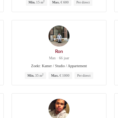
2
Min.
15 m
Max.
€ 600
Per direct
Ron
Man · 66 jaar
Zoekt: Kamer / Studio / Appartement
2
Min.
35 m
Max.
€ 1000
Per direct