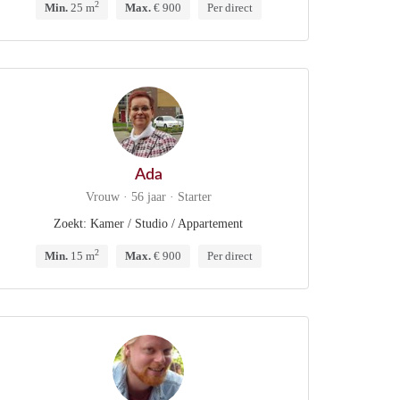
2
Min.
25 m
Max.
€ 900
Per direct
Ada
Vrouw · 56 jaar · Starter
Zoekt: Kamer / Studio / Appartement
2
Min.
15 m
Max.
€ 900
Per direct