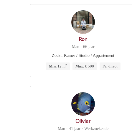
Ron
Man · 66 jaar
Zoekt: Kamer / Studio / Appartement
2
Min.
12 m
Max.
€ 500
Per direct
Olivier
Man · 41 jaar · Werkzoekende