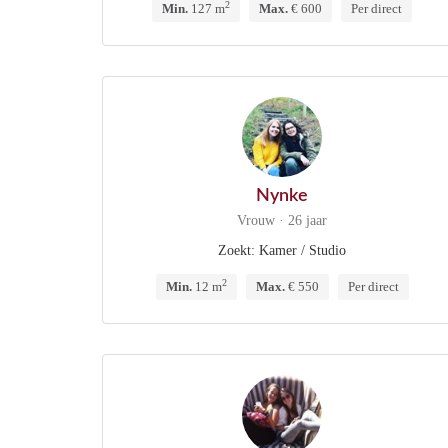
2
Min.
127 m
Max.
€ 600
Per direct
Nynke
Vrouw · 26 jaar
Zoekt: Kamer / Studio
2
Min.
12 m
Max.
€ 550
Per direct