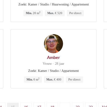
Zoekt: Kamer / Studio / Huurwoning / Appartement
2
Min.
20 m
Max.
€ 520
Per direct
Amber
Vrouw · 28 jaar
Zoekt: Kamer / Studio / Appartement
2
Min.
6 m
Max.
€ 400
Per direct