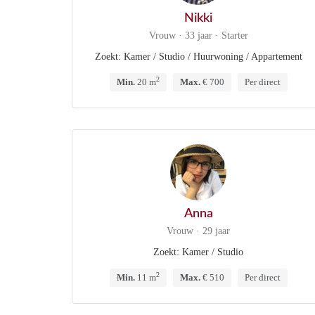
Nikki
Vrouw · 33 jaar · Starter
Zoekt: Kamer / Studio / Huurwoning / Appartement
2
Min.
20 m
Max.
€ 700
Per direct
Anna
Vrouw · 29 jaar
Zoekt: Kamer / Studio
2
Min.
11 m
Max.
€ 510
Per direct