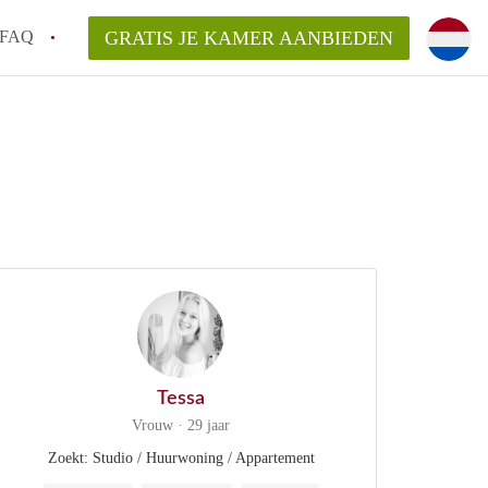
FAQ
GRATIS JE KAMER AANBIEDEN
m!
van KamerHaarlem?
arsvergoeding/bemiddelingsvergoeding?
lijk voor de aangeboden Kamer / Kamers in
Tessa
Vrouw · 29 jaar
Zoekt: Studio / Huurwoning / Appartement