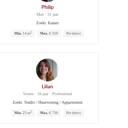
Philip
Man · 31 jaar
Zoekt: Kamer
2
Min.
14 m
Max.
€ 550
Per direct
Lilian
Vrouw · 34 jaar · Professional
Zoekt: Studio / Huurwoning / Appartement
2
Min.
25 m
Max.
€ 750
Per direct