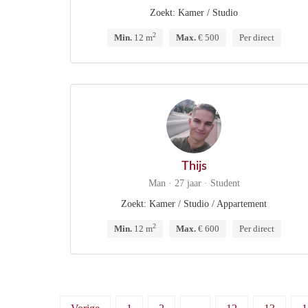
Zoekt: Kamer / Studio
2
Min.
12 m
Max.
€ 500
Per direct
Thijs
Man · 27 jaar · Student
Zoekt: Kamer / Studio / Appartement
2
Min.
12 m
Max.
€ 600
Per direct