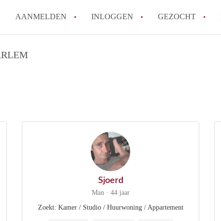
AANMELDEN
INLOGGEN
GEZOCHT
How to translate KamerHaarle
ARLEM
Wat is KamerHaarlem?
Wat is de privacyverklaring 
Berekent KamerHaarlem makela
Is KamerHaarlem verantwoorde
Haarlem?
Alle veelgestelde vragen
Sjoerd
Man · 44 jaar
Zoekt: Kamer / Studio / Huurwoning / Appartement