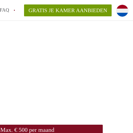
FAQ
GRATIS JE KAMER AANBIEDEN
m!
van KamerHaarlem?
arsvergoeding/bemiddelingsvergoeding?
lijk voor de aangeboden Kamer / Kamers in
Max. € 500 per maand