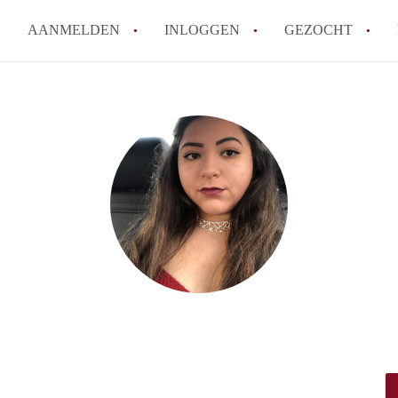
AANMELDEN
INLOGGEN
GEZOCHT
How to translate KamerHaarle
Wat is KamerHaarlem?
Wat is de privacyverklaring 
Berekent KamerHaarlem makela
Is KamerHaarlem verantwoorde
Haarlem?
Alle veelgestelde vragen