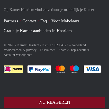
Op Kamer Haarlem vind en verhuur je makkelijk je Kamer
Partners
Contact
Faq
Voor Makelaars
Gratis je Kamer aanbieden in Haarlem
© 2026 - Kamer Haarlem - KvK nr. 02094127 –
Nederland
Voorwaarden & privacy
Disclaimer
Spam & nep-accounts
Account verwijderen
Je rekent gemakkelijk af met Paypal
Je rekent gemakkelijk af met M
Je rekent gemakkelij
Je re
NU REAGEREN