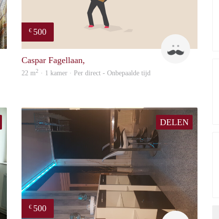
500
€
Barbara
Robert & 
Caspar Fagellaan,
2
22 m
· 1 kamer · Per direct - Onbepaalde tijd
DELEN
500
€
Yanlingpoon
Samira