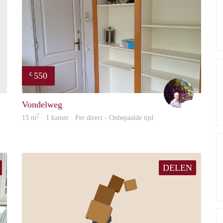
550
€
finder
edward
Vondelweg
2
15 m
· 1 kamer · Per direct - Onbepaalde tijd
DELEN