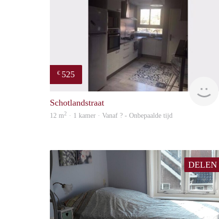
525
€
Schotlandstraat
2
12 m
· 1 kamer · Vanaf ? - Onbepaalde tijd
DELEN