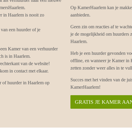
ht als verhuurder naar een nieuwe
amersHaarlem.
Op KamerHaarlem kan je makkel
 in Haarlem is nooit zo
aanbieden.
Geen zin om reacties af te wac
van een huurder of je
je de mogelijkheid om huurders z
Haarlem.
 een Kamer van een verhuurder
Heb je een huurder gevonden vo
ch is in Haarlem.
offline, en wanneer je Kamer in
echterkant van de website!
zetten zonder weer alles in te 
om in contact met elkaar.
Succes met het vinden van de ju
r of huurder in Haarlem op
KamerHaarlem!
GRATIS JE KAMER AA