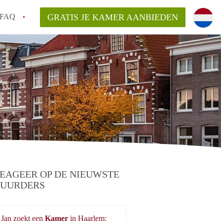
FAQ
GRATIS JE KAMER AANBIEDEN
m!
van KamerHaarlem?
arsvergoeding/bemiddelingsvergoeding?
lijk voor de aangeboden Kamer / Kamers in
EAGEER OP DE NIEUWSTE
UURDERS
Jan zoekt een
Kamer
in Haarlem: