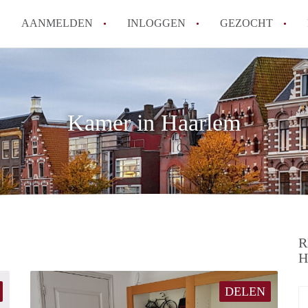
AANMELDEN
INLOGGEN
GEZOCHT
How to translate KamerHaarle
Wat is KamerHaarlem?
Wat is de privacyverklaring 
Kamer in Haarlem
Berekent KamerHaarlem makela
Is KamerHaarlem verantwoorde
Haarlem?
Alle veelgestelde vragen
R
H
DELEN