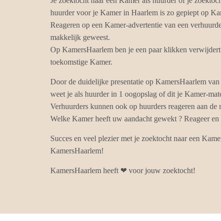
Je zoektocht naar een Kamer als huurder of je zoektoc
huurder voor je Kamer in Haarlem is zo gepiept op K
Reageren op een Kamer-advertentie van een verhuurder
makkelijk geweest.
Op KamersHaarlem ben je een paar klikken verwijdert 
toekomstige Kamer.
Door de duidelijke presentatie op KamersHaarlem van
weet je als huurder in 1 oogopslag of dit je Kamer-mat
Verhuurders kunnen ook op huurders reageren aan de r
Welke Kamer heeft uw aandacht gewekt ? Reageer en k
Succes en veel plezier met je zoektocht naar een Kame
KamersHaarlem!
KamersHaarlem heeft ❤ voor jouw zoektocht!