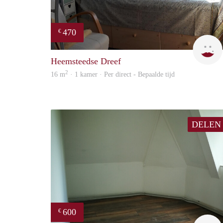
470
€
Heemsteedse Dreef
2
16 m
· 1 kamer · Per direct - Bepaalde tijd
DELEN
600
€