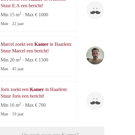
E.A
Stuur E.A een bericht!
2
Min 15 m
· Max € 1000
Man ·
22 jaar
Lilian
Marcel zoekt een
Kamer
in Haarlem:
Marcel
Stuur Marcel een bericht!
2
Min 20 m
· Max € 1500
Man ·
45 jaar
Joris zoekt een
Kamer
in Haarlem:
Joris
Stuur Joris een bericht!
2
Min 16 m
· Max € 700
Man ·
19 jaar
Op zoek naar een Kamer?