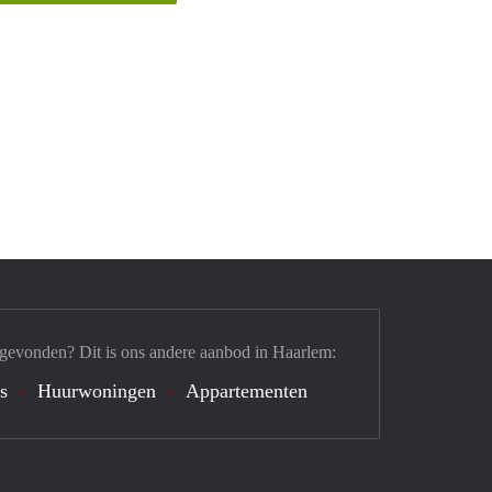
 gevonden? Dit is ons andere aanbod in Haarlem:
's
Huurwoningen
Appartementen