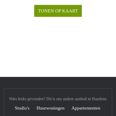
TONEN OP KAART
Niks leuks gevonden? Dit is ons andere aanbod in Haarlem:
Studio's
Huurwoningen
Appartementen