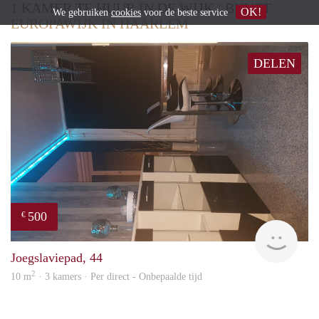
1 KAMER TE HUUR IN DE WIJK / BUURT
OK!
We gebruiken
cookies
voor de beste service
EUROPAWIJK IN HAARLEM
DELEN
500
€
Sami
Joegslaviepad, 44
2
10 m
· 3 kamers · Per direct - Onbepaalde tijd