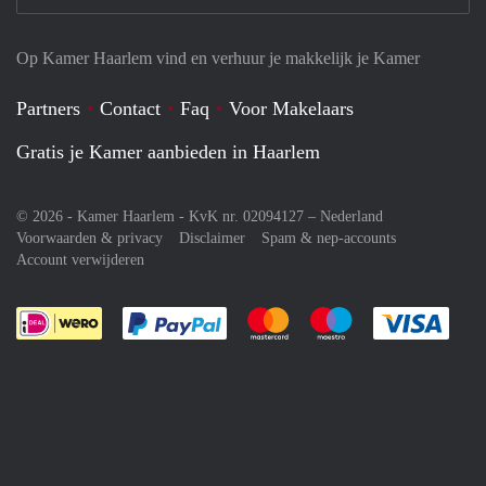
Op Kamer Haarlem vind en verhuur je makkelijk je Kamer
Partners
Contact
Faq
Voor Makelaars
Gratis je Kamer aanbieden in Haarlem
© 2026 - Kamer Haarlem - KvK nr. 02094127 –
Nederland
Voorwaarden & privacy
Disclaimer
Spam & nep-accounts
Account verwijderen
Je rekent gemakkelijk af met Paypal
Je rekent gemakkelijk af met M
Je rekent gemakkelij
Je re