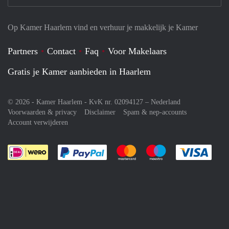
Op Kamer Haarlem vind en verhuur je makkelijk je Kamer
Partners
Contact
Faq
Voor Makelaars
Gratis je Kamer aanbieden in Haarlem
© 2026 - Kamer Haarlem - KvK nr. 02094127 –
Nederland
Voorwaarden & privacy
Disclaimer
Spam & nep-accounts
Account verwijderen
Je rekent gemakkelijk af met Paypal
Je rekent gemakkelijk af met M
Je rekent gemakkelij
Je re