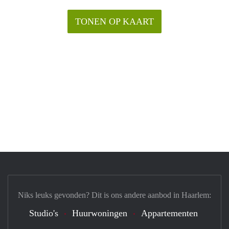
TONEN OP KAART
Niks leuks gevonden? Dit is ons andere aanbod in Haarlem:
Studio's
Huurwoningen
Appartementen