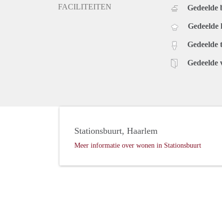
FACILITEITEN
Gedeelde
Huisdieren niet toegestaan;
De verhurende stichting heeft het recht van gunning.
Gedeelde
Gedeelde t
Gedeelde 
Stationsbuurt, Haarlem
Meer informatie over wonen in Stationsbuurt