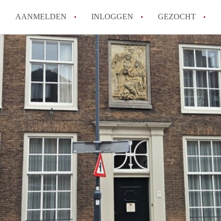
AANMELDEN
INLOGGEN
GEZOCHT
How to translate KamerHaarle
Wat is KamerHaarlem?
Wat is de privacyverklaring 
Berekent KamerHaarlem makela
Is KamerHaarlem verantwoorde
Haarlem?
Alle veelgestelde vragen