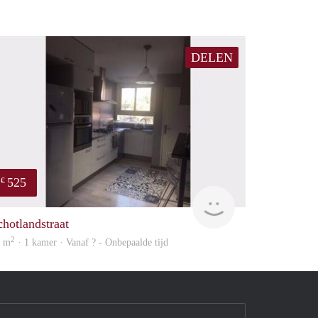
DELEN
525
€
finder
chotlandstraat
2
2 m
· 1 kamer · Vanaf ? - Onbepaalde tijd