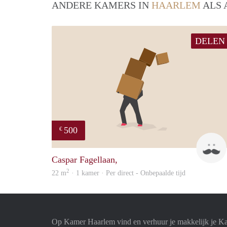
ANDERE KAMERS IN
HAARLEM
ALS 
DELEN
500
€
Caspar Fagellaan,
2
22 m
· 1 kamer · Per direct - Onbepaalde tijd
Op Kamer Haarlem vind en verhuur je makkelijk je K