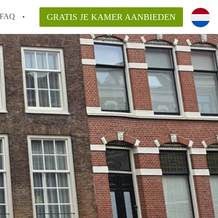
FAQ
GRATIS JE KAMER AANBIEDEN
m!
van KamerHaarlem?
arsvergoeding/bemiddelingsvergoeding?
lijk voor de aangeboden Kamer / Kamers in