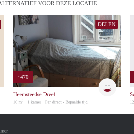
ALTERNATIEF VOOR DEZE LOCATIE
DELEN
470
€
Robert & Lilian
Barbara
Heemsteedse Dreef
S
2
16 m
· 1 kamer · Per direct - Bepaalde tijd
1
amer