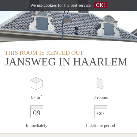
OK!
We use
cookies
for the best service
THIS ROOM IS RENTED OUT
JANSWEG IN HAARLEM
2
87 m
3 rooms
∞
09
Immediately
Indefinite period