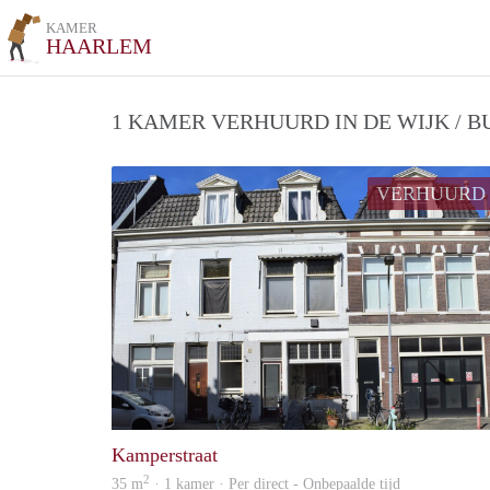
KAMER
HAARLEM
1 KAMER VERHUURD IN DE WIJK / 
VERHUURD
Kamperstraat
2
35 m
· 1 kamer · Per direct - Onbepaalde tijd