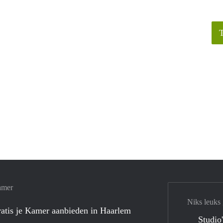
amer
Niks leuks
atis je Kamer aanbieden in Haarlem
Studio