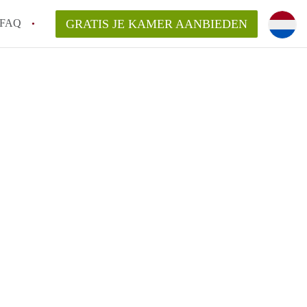
FAQ
GRATIS JE KAMER AANBIEDEN
m!
van KamerHaarlem?
arsvergoeding/bemiddelingsvergoeding?
lijk voor de aangeboden Kamer / Kamers in