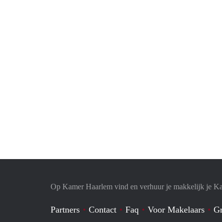
Op Kamer Haarlem vind en verhuur je makkelijk je K
Partners
Contact
Faq
Voor Makelaars
Gr