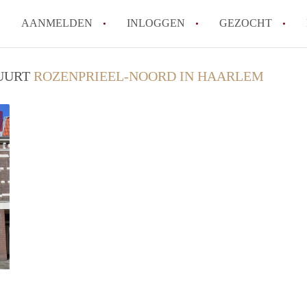
AANMELDEN
INLOGGEN
GEZOCHT
How to translate KamerHaarle
BUURT
ROZENPRIEEL-NOORD IN HAARLEM
Wat is KamerHaarlem?
Wat is de privacyverklaring 
Berekent KamerHaarlem makela
Is KamerHaarlem verantwoorde
Haarlem?
Alle veelgestelde vragen
property