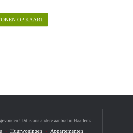
TONEN OP KAART
 gevonden? Dit is ons andere aanbod in Haarlem:
's
Huurwoningen
Appartementen