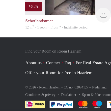
525
€
Schotlandstraat
2
12 m
· 1 room · From ? - Indefinite period
Find your Room on Room Haarlem
About us
Contact
Faq
For Real Estate Age
Offer your Room for free in Haarlem
© 2026 - Room Haarlem - CC no. 02094127 –
Nederland
Conditions & privacy
Disclaimer
Spam & fake-accoun
Pay easily with :payment 
Pay easily with
Pay e