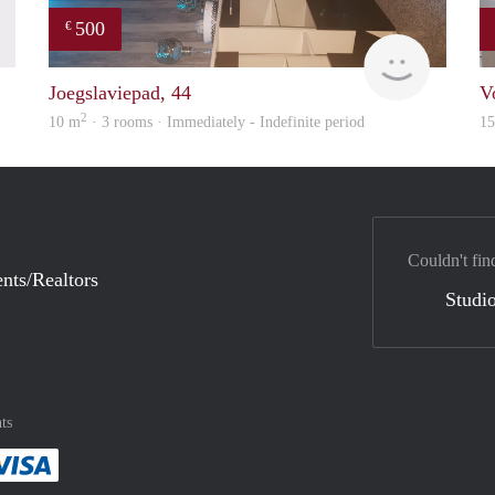
500
€
finder
Samira
Joegslaviepad, 44
V
2
10 m
· 3 rooms · Immediately - Indefinite period
1
Couldn't fin
nts/Realtors
Studio
ts
method
 :payment method
asily with :payment method
Pay easily with :payment method