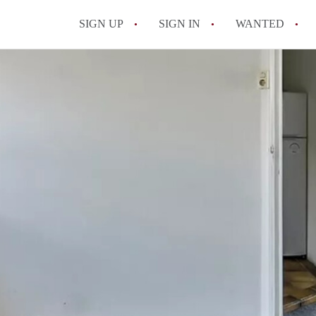
SIGN UP
SIGN IN
WANTED
All FAQs