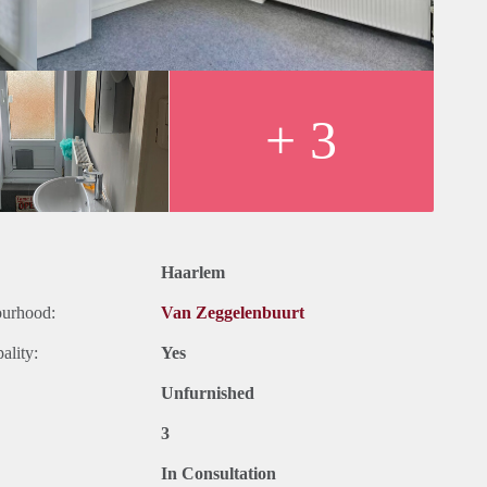
+ 3
Haarlem
ourhood:
Van Zeggelenbuurt
ality:
Yes
Unfurnished
3
In Consultation