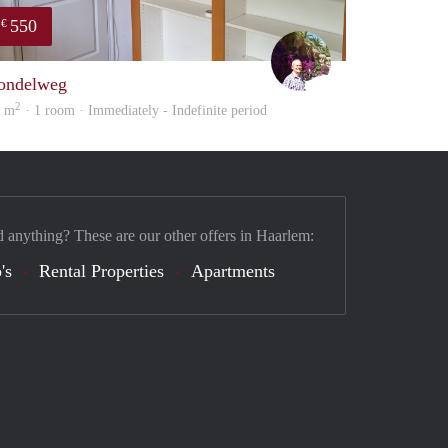
550
€
edward
ondelweg
2
5 m
· 1 room · Immediately - Indefinite period
d anything? These are our other offers in Haarlem:
's
Rental Properties
Apartments