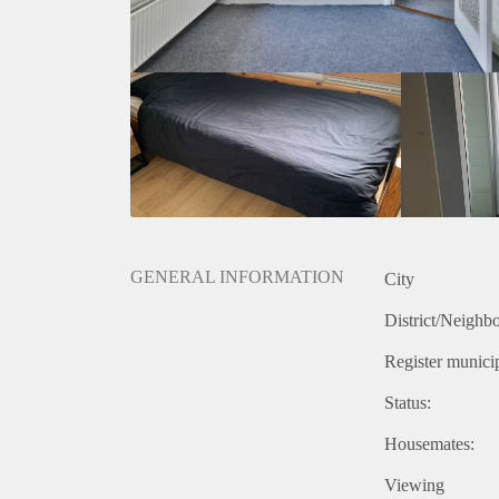
GENERAL INFORMATION
City
District/Neighb
Register municip
Status:
Housemates:
Viewing