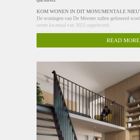
KOM WONEN IN DIT MONUMENTALE NIEU
De woningen van De Meester zullen gefaseerd worde
eerste kwartaal van 2022 opgeleverd.
Uiterlijk 6 weken voor oplevering zullen wij de def
Informatie hier aangegeven betreft indicaties. Voor e
READ MORE
buitenruimtes ezv verwijzen wij u naar de website h
Wonen in De Meester betekent: wonen in een schit
Het schoolgebouw uit de jaren ’20 is doorontwikkel
luxueuze gerenoveerde- nieuwbouwappartementen in 
alleen wilt wonen, samen, of met uw gezin: de woni
We starten 22 september met de verhuur van de eerste
Geïnteresseerd? U kunt zich via de project website v
september 2021 tot 6 oktober 2021 inschrijven.