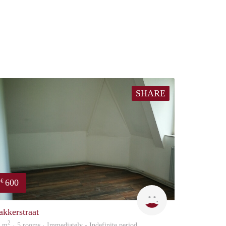
SHARE
600
€
Lilian
Yanlingpoon
akkerstraat
2
3 m
· 5 rooms · Immediately - Indefinite period