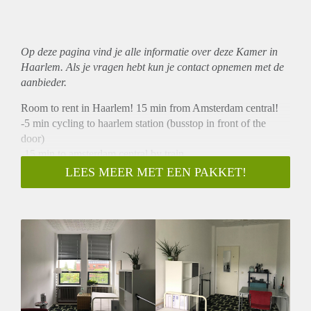
Op deze pagina vind je alle informatie over deze Kamer in
Haarlem. Als je vragen hebt kun je contact opnemen met de
aanbieder.
Room to rent in Haarlem! 15 min from Amsterdam central!
-5 min cycling to haarlem station (busstop in front of the
door)
-15 min to amsterdam central by train
-big, spacious, fully furnished, wifi/services all included
LEES MEER MET EEN PAKKET!
-bathroom/kitchen shared with 2 others (cleaning lady comes
by 2x per week)
-Only 345 euros per month!
-available until the 1st of september