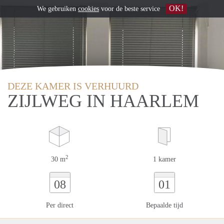
OK!
We gebruiken
cookies
voor de beste service
DEZE KAMER IS VERHUURD
ZIJLWEG IN HAARLEM
2
30 m
1 kamer
08
01
Per direct
Bepaalde tijd