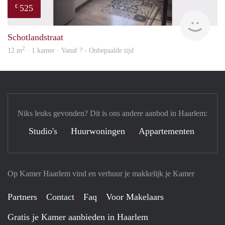
525
€
finde
Schotlandstraat
2
12 m
· 1 kamer · Vanaf ? - Onbepaalde tijd
Niks leuks gevonden? Dit is ons andere aanbod in Haarlem:
Studio's
Huurwoningen
Appartementen
Op Kamer Haarlem vind en verhuur je makkelijk je Kamer
Partners
Contact
Faq
Voor Makelaars
Gratis je Kamer aanbieden in Haarlem