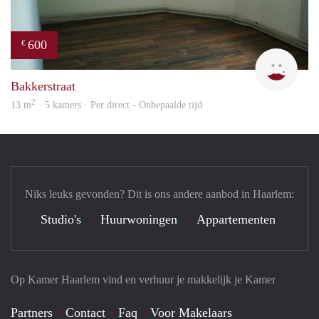
600
€
Yanl
Bakkerstraat
2
13 m
· 5 kamers · Per direct - Onbepaalde tijd
Niks leuks gevonden? Dit is ons andere aanbod in Haarlem:
Studio's
Huurwoningen
Appartementen
Op Kamer Haarlem vind en verhuur je makkelijk je Kamer
Partners
Contact
Faq
Voor Makelaars