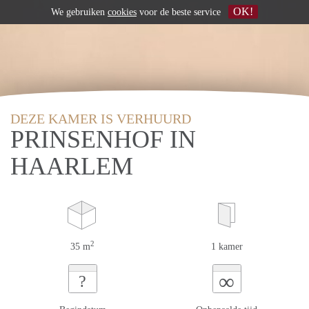
OK!
We gebruiken
cookies
voor de beste service
DEZE KAMER IS VERHUURD
PRINSENHOF IN
HAARLEM
2
35 m
1 kamer
∞
?