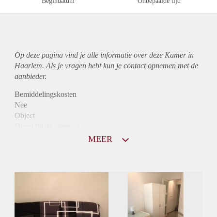
Begindatum
Onbepaalde tijd
Op deze pagina vind je alle informatie over deze Kamer in
Haarlem. Als je vragen hebt kun je contact opnemen met de
aanbieder.
Bemiddelingskosten
Nee
Object
Direct bij de eigenaar
Borg
MEER
870
Garantiestelling
Mogelijk
Huurtoeslag
Niet mogelijk
Inkomen eis
2,7 X De bruto huur