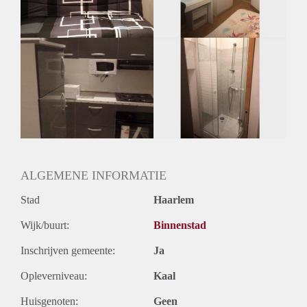
Huurtermijn
Onbepaalde termijn
Oplevering
Gestoffeerd
ALGEMENE INFORMATIE
Stad
Haarlem
Wijk/buurt:
Binnenstad
Inschrijven gemeente:
Ja
Opleverniveau:
Kaal
Huisgenoten:
Geen