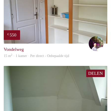
550
€
edwa
Vondelweg
2
15 m
· 1 kamer · Per direct - Onbepaalde tijd
DELEN