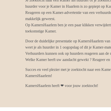
Je zoektocht naar een Kamer als huurder of je zoektoc
huurder voor je Kamer in Haarlem is zo gepiept op K
Reageren op een Kamer-advertentie van een verhuurder
makkelijk geweest.
Op KamersHaarlem ben je een paar klikken verwijdert 
toekomstige Kamer.
Door de duidelijke presentatie op KamersHaarlem van
weet je als huurder in 1 oogopslag of dit je Kamer-mat
Verhuurders kunnen ook op huurders reageren aan de r
Welke Kamer heeft uw aandacht gewekt ? Reageer en k
Succes en veel plezier met je zoektocht naar een Kame
KamersHaarlem!
KamersHaarlem heeft ❤ voor jouw zoektocht!