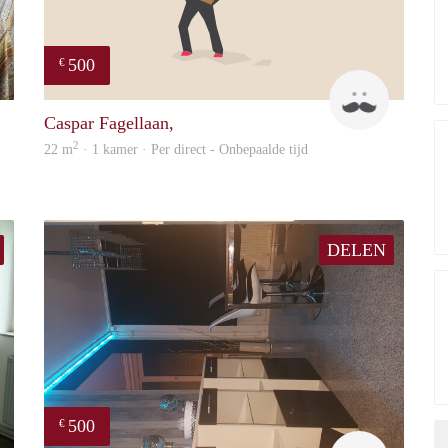
500
€
Barbara
Robert & 
Caspar Fagellaan,
2
22 m
· 1 kamer · Per direct - Onbepaalde tijd
DELEN
500
€
Yanlingpoon
Samira