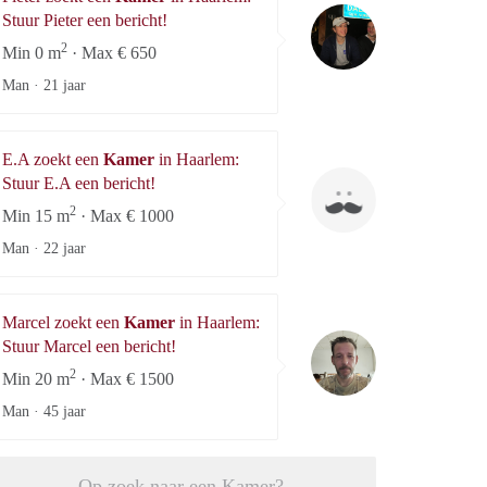
Pieter
Stuur Pieter een bericht!
2
Min 0 m
· Max € 650
Man ·
21 jaar
Lilian
E.A zoekt een
Kamer
in Haarlem:
E.A
Stuur E.A een bericht!
2
Min 15 m
· Max € 1000
Man ·
22 jaar
Marcel zoekt een
Kamer
in Haarlem:
Marcel
Stuur Marcel een bericht!
2
Min 20 m
· Max € 1500
Man ·
45 jaar
Op zoek naar een Kamer?