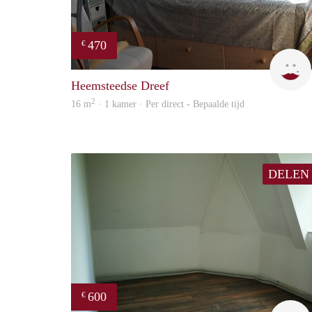
470
€
Heemsteedse Dreef
2
16 m
· 1 kamer · Per direct - Bepaalde tijd
DELEN
600
€