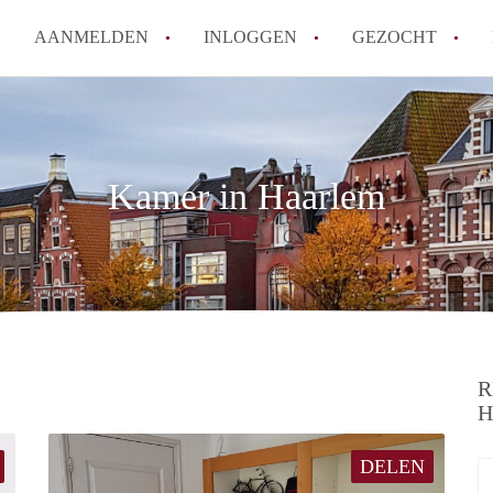
AANMELDEN
INLOGGEN
GEZOCHT
How to translate KamerHaarle
Wat is KamerHaarlem?
Wat is de privacyverklaring 
Kamer in Haarlem
Berekent KamerHaarlem makela
Is KamerHaarlem verantwoorde
Haarlem?
Alle veelgestelde vragen
R
H
DELEN