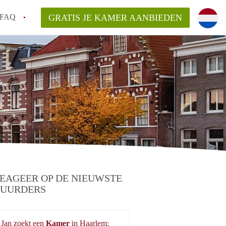
FAQ
GRATIS JE KAMER AANBIEDEN
m!
van KamerHaarlem?
arsvergoeding/bemiddelingsvergoeding?
lijk voor de aangeboden Kamer / Kamers in
EAGEER OP DE NIEUWSTE
UURDERS
Jan zoekt een
Kamer
in Haarlem: