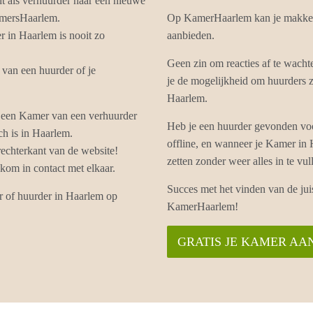
ht als verhuurder naar een nieuwe
amersHaarlem.
Op KamerHaarlem kan je makkel
 in Haarlem is nooit zo
aanbieden.
Geen zin om reacties af te wac
van een huurder of je
je de mogelijkheid om huurders z
Haarlem.
 een Kamer van een verhuurder
Heb je een huurder gevonden vo
ch is in Haarlem.
offline, en wanneer je Kamer in
echterkant van de website!
zetten zonder weer alles in te 
om in contact met elkaar.
Succes met het vinden van de ju
r of huurder in Haarlem op
KamerHaarlem!
GRATIS JE KAMER AA