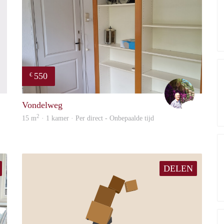
550
€
finder
edward
Vondelweg
2
15 m
· 1 kamer · Per direct - Onbepaalde tijd
DELEN