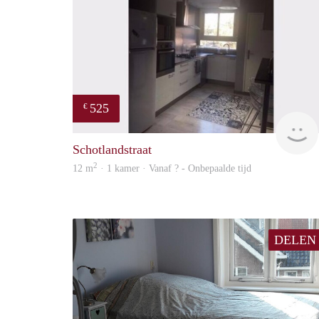
525
€
Schotlandstraat
2
12 m
· 1 kamer · Vanaf ? - Onbepaalde tijd
DELEN