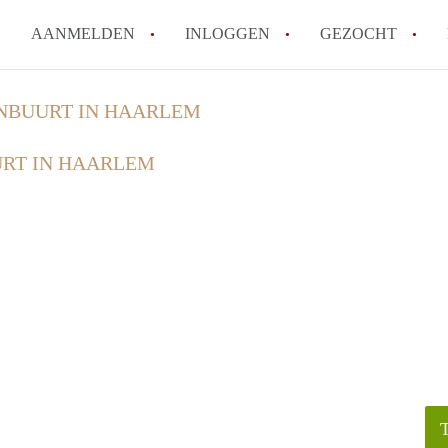
AANMELDEN
INLOGGEN
GEZOCHT
How to translate KamerHaarle
BUURT IN HAARLEM
Wat is KamerHaarlem?
RT IN HAARLEM
Wat is de privacyverklaring 
Berekent KamerHaarlem makela
Is KamerHaarlem verantwoorde
Haarlem?
Alle veelgestelde vragen