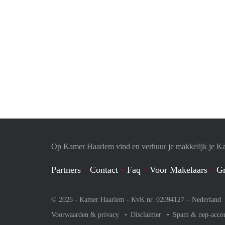
Op Kamer Haarlem vind en verhuur je makkelijk je K
Partners
Contact
Faq
Voor Makelaars
Gr
© 2026 - Kamer Haarlem - KvK nr. 02094127 –
Nederland
Voorwaarden & privacy
Disclaimer
Spam & nep-acco