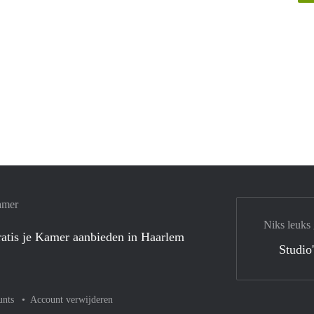
amer
Niks leuks
atis je Kamer aanbieden in Haarlem
Studio
unts
Account verwijderen