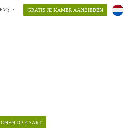
FAQ
GRATIS JE KAMER AANBIEDEN
m!
van KamerHaarlem?
arsvergoeding/bemiddelingsvergoeding?
lijk voor de aangeboden Kamer / Kamers in
TONEN OP KAART