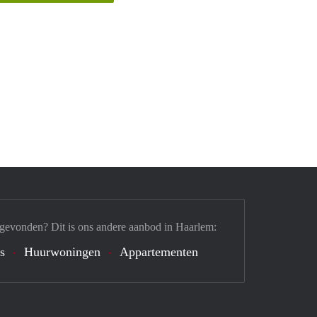
 gevonden? Dit is ons andere aanbod in Haarlem:
's
Huurwoningen
Appartementen