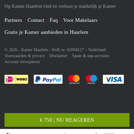
Op Kamer Haarlem vind en verhuur je makkelijk je Kamer
Partners
Contact
Faq
Voor Makelaars
Gratis je Kamer aanbieden in Haarlem
© 2026 - Kamer Haarlem - KvK nr. 02094127 –
Nederland
Voorwaarden & privacy
Disclaimer
Spam & nep-accounts
Account verwijderen
Je rekent gemakkelijk af met Paypal
Je rekent gemakkelijk af met M
Je rekent gemakkelij
Je re
€ 750 | NU REAGEREN