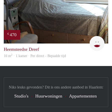
470
€
Barb
Heemsteedse Dreef
2
16 m
· 1 kamer · Per direct - Bepaalde tijd
Niks leuks gevonden? Dit is ons andere aanbod in Haarlem:
Studio's
Huurwoningen
Appartementen