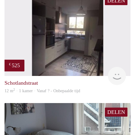
DELEN
525
€
finde
Schotlandstraat
2
12 m
· 1 kamer · Vanaf ? - Onbepaalde tijd
DELEN