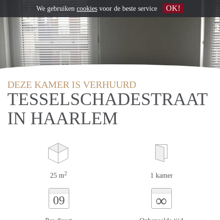
OK!
We gebruiken
cookies
voor de beste service
DEZE KAMER IS VERHUURD
TESSELSCHADESTRAAT
IN HAARLEM
2
25 m
1 kamer
∞
09