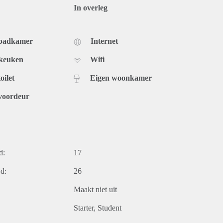
In overleg
 badkamer
Internet
 keuken
Wifi
oilet
Eigen woonkamer
voordeur
d:
17
d:
26
Maakt niet uit
Starter
Student