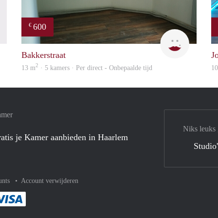
600
€
finder
Yanlingpo
Bakkerstraat
J
2
13 m
· 5 kamers · Per direct - Onbepaalde tijd
1
amer
Niks leuks
atis je Kamer aanbieden in Haarlem
Studio
unts
Account verwijderen
met Paypal
kelijk af met Mastercard
ent gemakkelijk af met Meastro
Je rekent gemakkelijk af met Visa