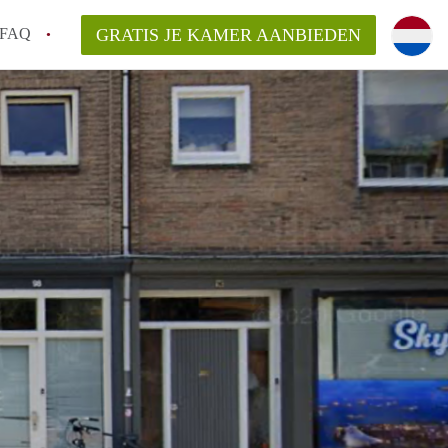
FAQ
GRATIS JE KAMER AANBIEDEN
m!
van KamerHaarlem?
arsvergoeding/bemiddelingsvergoeding?
lijk voor de aangeboden Kamer / Kamers in