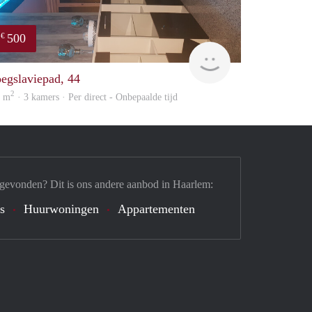
500
€
on
Samira
oegslaviepad, 44
2
0 m
· 3 kamers · Per direct - Onbepaalde tijd
 gevonden? Dit is ons andere aanbod in Haarlem:
's
Huurwoningen
Appartementen