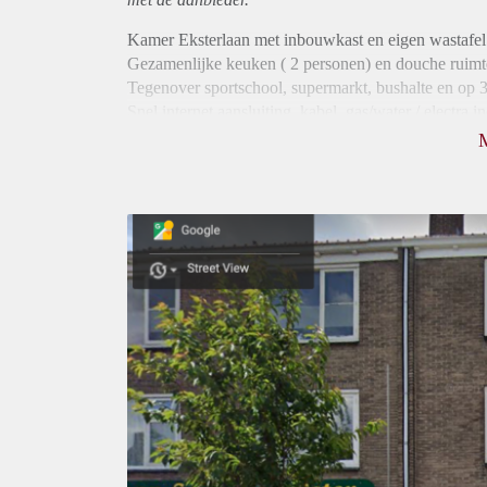
Kamer Eksterlaan met inbouwkast en eigen wastafel
Gezamenlijke keuken ( 2 personen) en douche ruimt
Tegenover sportschool, supermarkt, bushalte en op
Snel internet aansluiting, kabel, gas/water / electra in
Vereiste Borg 1 maand,