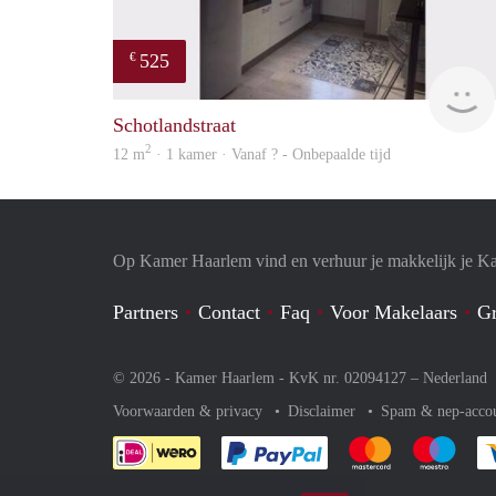
525
€
Schotlandstraat
2
12 m
· 1 kamer · Vanaf ? - Onbepaalde tijd
Op Kamer Haarlem vind en verhuur je makkelijk je K
Partners
Contact
Faq
Voor Makelaars
Gr
© 2026 - Kamer Haarlem - KvK nr. 02094127 –
Nederland
Voorwaarden & privacy
Disclaimer
Spam & nep-acco
Je rekent gemakkelijk af 
Je rekent gemak
Je rek