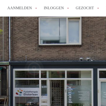
AANMELDEN
INLOGGEN
GEZOCHT
How to translate KamerHaarle
Wat is KamerHaarlem?
Wat is de privacyverklaring 
Berekent KamerHaarlem makela
Is KamerHaarlem verantwoorde
Haarlem?
Alle veelgestelde vragen