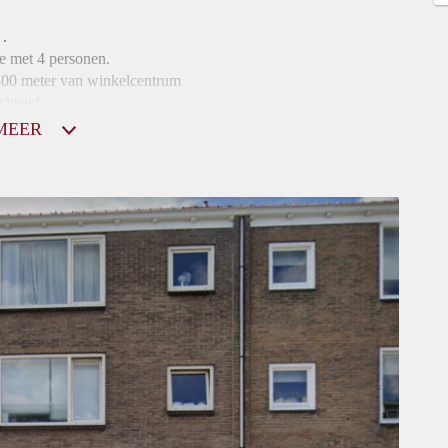
 .
e met 4 personen.
 300 meter van winkelcentrum
clusief
MEER