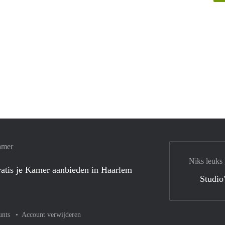
amer
Niks leuks
atis je Kamer aanbieden in Haarlem
Studio
unts
Account verwijderen