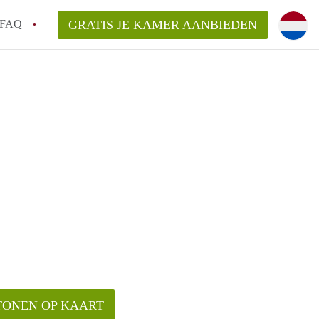
FAQ
GRATIS JE KAMER AANBIEDEN
m!
van KamerHaarlem?
arsvergoeding/bemiddelingsvergoeding?
lijk voor de aangeboden Kamer / Kamers in
TONEN OP KAART