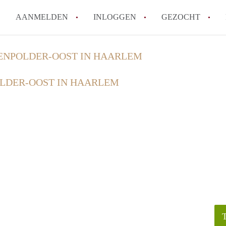
AANMELDEN
INLOGGEN
GEZOCHT
How to translate KamerHaarle
NPOLDER-OOST IN HAARLEM
Wat is KamerHaarlem?
LDER-OOST IN HAARLEM
Wat is de privacyverklaring 
Berekent KamerHaarlem makela
Is KamerHaarlem verantwoorde
Haarlem?
Alle veelgestelde vragen