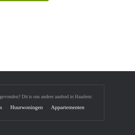
 gevonden? Dit is ons andere aanbod in Haarlem:
's
Huurwoningen
Appartementen