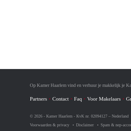
Op Kamer Haarlem vind en verhuur je makkelijk je K
Partners
Contact
Faq
Voor Makelaars
Gr
© 2026 - Kamer Haarlem - KvK nr. 02094127 –
Nederland
Voorwaarden & privacy
Disclaimer
Spam & nep-acco