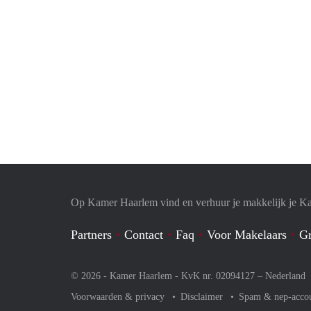
Op Kamer Haarlem vind en verhuur je makkelijk je K
Partners
Contact
Faq
Voor Makelaars
Gr
© 2026 - Kamer Haarlem - KvK nr. 02094127 –
Nederland
Voorwaarden & privacy
Disclaimer
Spam & nep-acco