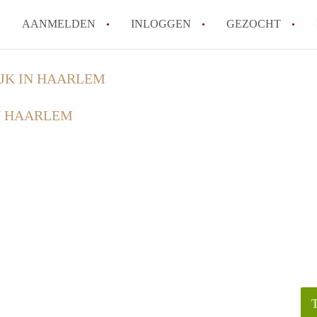
AANMELDEN
INLOGGEN
GEZOCHT
How to translate KamerHaarle
JK IN HAARLEM
Wat is KamerHaarlem?
N HAARLEM
Wat is de privacyverklaring 
Berekent KamerHaarlem makela
Is KamerHaarlem verantwoorde
Haarlem?
Alle veelgestelde vragen