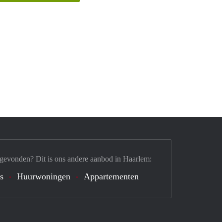
 gevonden? Dit is ons andere aanbod in Haarlem:
's
Huurwoningen
Appartementen