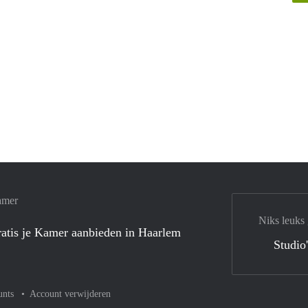
amer
Niks leuks
atis je Kamer aanbieden in Haarlem
Studio
unts
Account verwijderen