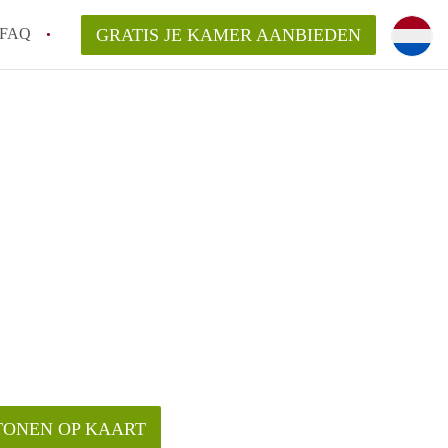
FAQ
GRATIS JE KAMER AANBIEDEN
m!
van KamerHaarlem?
arsvergoeding/bemiddelingsvergoeding?
lijk voor de aangeboden Kamer / Kamers in
TONEN OP KAART