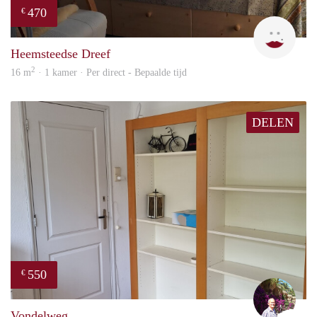
470
€
Barb
Heemsteedse Dreef
2
16 m
· 1 kamer · Per direct - Bepaalde tijd
DELEN
550
€
edwa
Vondelweg