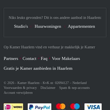
Niks leuks gevonden? Dit is ons andere aanbod in Haarlem:
Studio's
Huurwoningen
Appartementen
Op Kamer Haarlem vind en verhuur je makkelijk je Kamer
Partners
Contact
Faq
Voor Makelaars
Gratis je Kamer aanbieden in Haarlem
© 2026 - Kamer Haarlem - KvK nr. 02094127 –
Nederland
Voorwaarden & privacy
Disclaimer
Spam & nep-accounts
Account verwijderen
Je rekent gemakkelijk af met Paypal
Je rekent gemakkelijk af met M
Je rekent gemakkelij
Je re