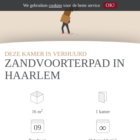
OK!
We gebruiken
cookies
voor de beste service
DEZE KAMER IS VERHUURD
ZANDVOORTERPAD IN
HAARLEM
2
16 m
1 kamer
∞
09