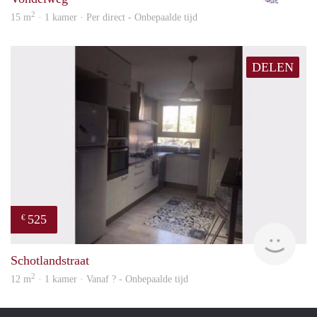
2
15 m
· 1 kamer · Per direct - Onbepaalde tijd
DELEN
525
€
finde
Schotlandstraat
2
12 m
· 1 kamer · Vanaf ? - Onbepaalde tijd