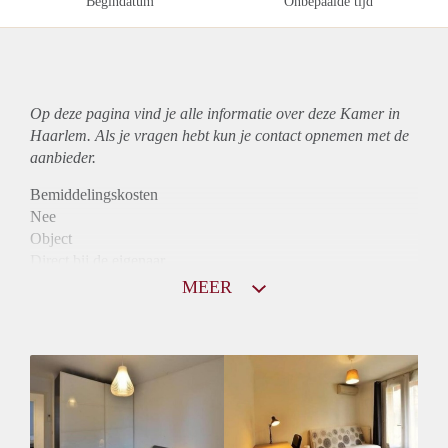
Begindatum
Onbepaalde tijd
Op deze pagina vind je alle informatie over deze Kamer in
Haarlem. Als je vragen hebt kun je contact opnemen met de
aanbieder.
Bemiddelingskosten
Nee
Object
Direct bij de eigenaar
Borg
MEER
915
Garantiestelling
Mogelijk
Huurtoeslag
Niet mogelijk
Inkomen eis
2,8 X De bruto huur