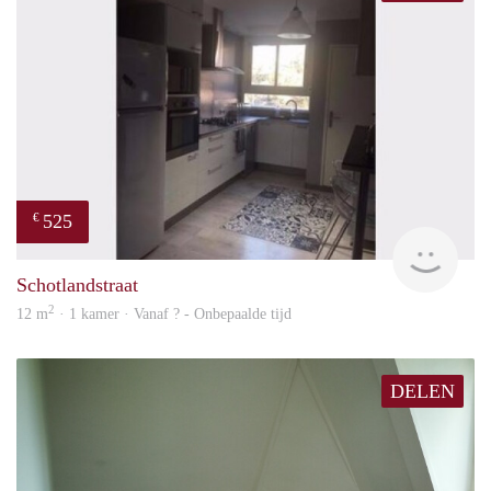
525
€
finde
Schotlandstraat
2
12 m
· 1 kamer · Vanaf ? - Onbepaalde tijd
DELEN