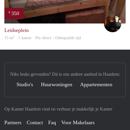
350
€
Sam
Leidseplein
2
15 m
· 1 kamer · Per direct - Onbepaalde tijd
Niks leuks gevonden? Dit is ons andere aanbod in Haarlem:
Studio's
Huurwoningen
Appartementen
Op Kamer Haarlem vind en verhuur je makkelijk je Kamer
Partners
Contact
Faq
Voor Makelaars