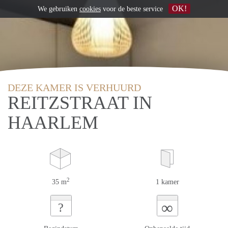
OK!
We gebruiken
cookies
voor de beste service
DEZE KAMER IS VERHUURD
REITZSTRAAT IN
HAARLEM
2
35 m
1 kamer
∞
?