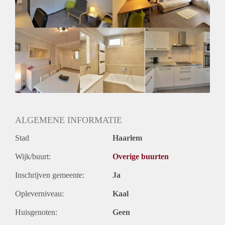
Huurtermijn
Onbepaalde termijn
Oplevering
Gestoffeerd
ALGEMENE INFORMATIE
Stad
Haarlem
Wijk/buurt:
Overige buurten
Inschrijven gemeente:
Ja
Opleverniveau:
Kaal
Huisgenoten:
Geen