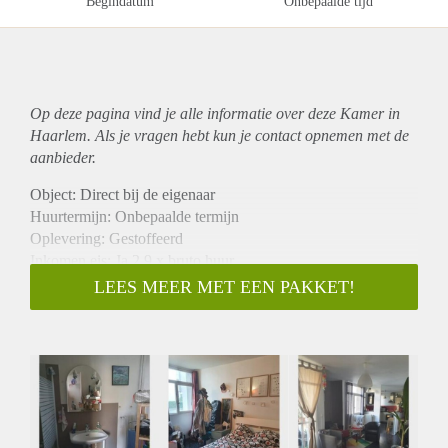
Begindatum
Onbepaalde tijd
Op deze pagina vind je alle informatie over deze Kamer in
Haarlem. Als je vragen hebt kun je contact opnemen met de
aanbieder.
Object: Direct bij de eigenaar
Huurtermijn: Onbepaalde termijn
Oplevering: Gestoffeerd
Inkomen eis: Ja 2,9 x bruto huur
Garantiestelling mogelijk: Ja
LEES MEER MET EEN PAKKET!
Borg: 1 maand
Bemiddeling kosten: Nee
Internet: Ja
Gedeelde keuken: Nee
Gedeelde Douche: Nee
Gedeelde woonkamer: Nee
Huisgenoten: Nee