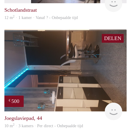
Schotlandstraat
2
12 m
· 1 kamer · Vanaf ? - Onbepaalde tijd
DELEN
500
€
Sami
Joegslaviepad, 44
2
10 m
· 3 kamers · Per direct - Onbepaalde tijd