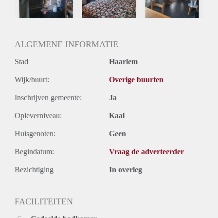
Geslacht huisgenoten: N.v.t.
ALGEMENE INFORMATIE
Stad
Haarlem
Wijk/buurt:
Overige buurten
Inschrijven gemeente:
Ja
Opleverniveau:
Kaal
Huisgenoten:
Geen
Begindatum:
Vraag de adverteerder
Bezichtiging
In overleg
FACILITEITEN