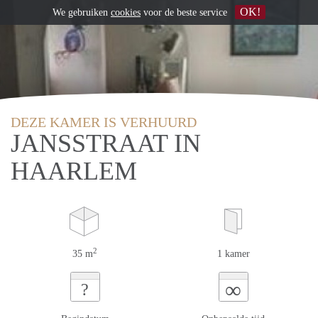
OK!
We gebruiken
cookies
voor de beste service
DEZE KAMER IS VERHUURD
JANSSTRAAT IN
HAARLEM
2
35 m
1 kamer
∞
?