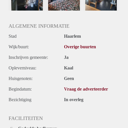
Geslacht huisgenoten: N.v.t.
ALGEMENE INFORMATIE
Stad
Haarlem
Wijk/buurt:
Overige buurten
Inschrijven gemeente:
Ja
Opleverniveau:
Kaal
Huisgenoten:
Geen
Begindatum:
Vraag de adverteerder
Bezichtiging
In overleg
FACILITEITEN