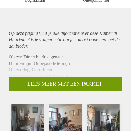
Begindatum
Onbepaalde tijd
Op deze pagina vind je alle informatie over deze Kamer in
Haarlem. Als je vragen hebt kun je contact opnemen met de
aanbieder.
Object: Direct bij de eigenaar
Huurtermijn: Onbepaalde termijn
Oplevering: Gestoffeerd
Inkomen eis: Ja 2,9 x bruto huur
Garantiestelling mogelijk: Ja
LEES MEER MET EEN PAKKET!
Borg: 1 maand
Bemiddeling kosten: Nee
Internet: Ja
Gedeelde keuken: Nee
Gedeelde Douche: Nee
Gedeelde woonkamer: Nee
Huisgenoten: Nee