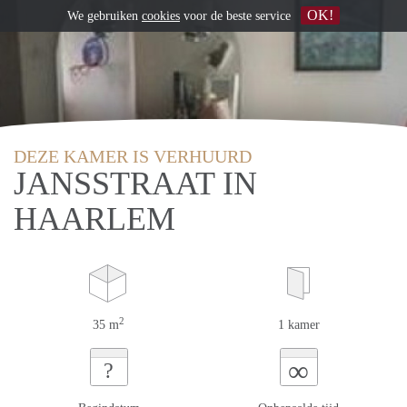
OK!
We gebruiken
cookies
voor de beste service
DEZE KAMER IS VERHUURD
JANSSTRAAT IN
HAARLEM
2
35 m
1 kamer
∞
?