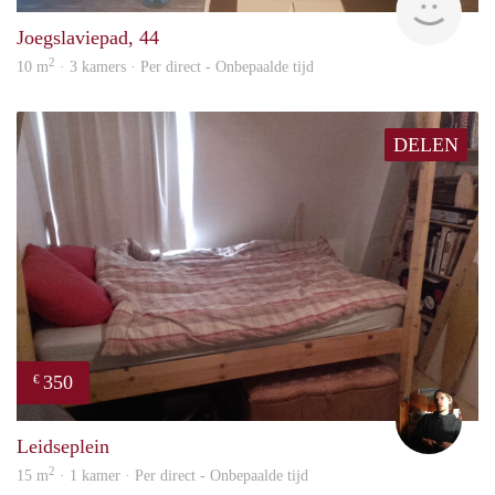
Joegslaviepad, 44
2
10 m
· 3 kamers · Per direct - Onbepaalde tijd
DELEN
350
€
Sam
Leidseplein
2
15 m
· 1 kamer · Per direct - Onbepaalde tijd