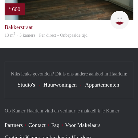
600
€
Yanl
Bakkerstraat
2
13 m
· 5 kamers · Per direct - Onbepaalde tijd
Niks leuks gevonden? Dit is ons andere aanbod in Haarlem:
Studio's
Huurwoningen
Appartementen
Op Kamer Haarlem vind en verhuur je makkelijk je Kamer
Partners
Contact
Faq
Voor Makelaars
Gratis je Kamer aanbieden in Haarlem