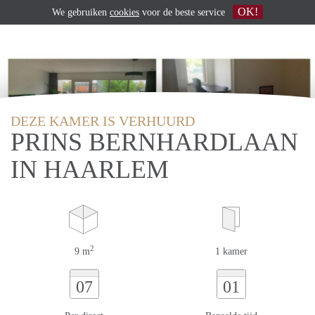
OK!
We gebruiken
cookies
voor de beste service
DEZE KAMER IS VERHUURD
PRINS BERNHARDLAAN
IN HAARLEM
2
9 m
1 kamer
07
01