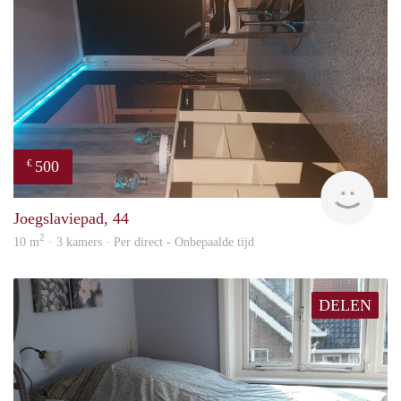
500
€
Sami
Joegslaviepad, 44
2
10 m
· 3 kamers · Per direct - Onbepaalde tijd
DELEN