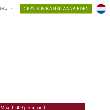
FAQ
GRATIS JE KAMER AANBIEDEN
m!
van KamerHaarlem?
arsvergoeding/bemiddelingsvergoeding?
lijk voor de aangeboden Kamer / Kamers in
Max. € 600 per maand