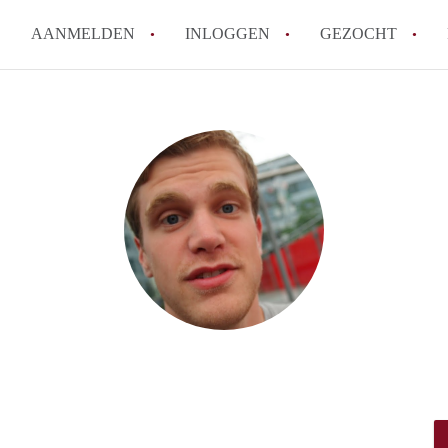
AANMELDEN
INLOGGEN
GEZOCHT
How to translate KamerHaarle
Wat is KamerHaarlem?
Wat is de privacyverklaring 
Berekent KamerHaarlem makela
Is KamerHaarlem verantwoorde
Haarlem?
Alle veelgestelde vragen