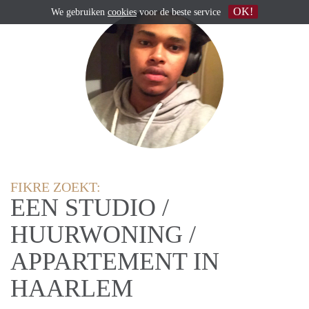
OK!
We gebruiken
cookies
voor de beste service
FIKRE ZOEKT:
EEN STUDIO /
HUURWONING /
APPARTEMENT IN
HAARLEM