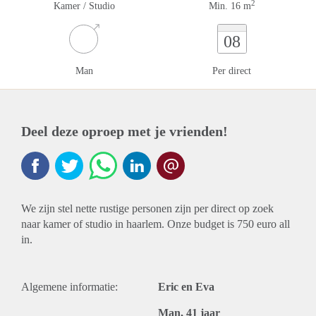
2
Kamer / Studio
Min. 16 m
08
Man
Per direct
Deel deze oproep met je vrienden!
We zijn stel nette rustige personen zijn per direct op zoek
naar kamer of studio in haarlem. Onze budget is 750 euro all
in.
Algemene informatie:
Eric en Eva
Man, 41 jaar