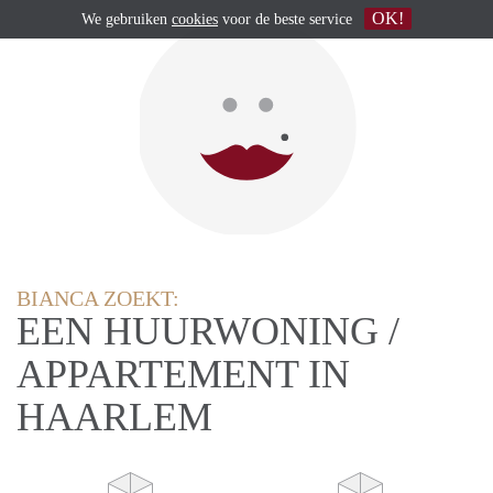
OK!
We gebruiken
cookies
voor de beste service
BIANCA ZOEKT:
EEN HUURWONING /
APPARTEMENT IN
HAARLEM