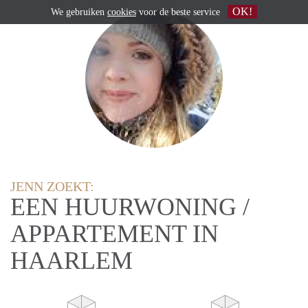
OK!
We gebruiken
cookies
voor de beste service
JENN ZOEKT:
EEN HUURWONING /
APPARTEMENT IN
HAARLEM