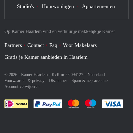
Studio's
Huurwoningen
Appartementen
Op Kamer Haarlem vind en verhuur je makkelijk je Kamer
Partners
Contact
Faq
Voor Makelaars
Gratis je Kamer aanbieden in Haarlem
© 2026 - Kamer Haarlem - KvK nr. 02094127 –
Nederland
Voorwaarden & privacy
Disclaimer
Spam & nep-accounts
Account verwijderen
Je rekent gemakkelijk af met Paypal
Je rekent gemakkelijk af met M
Je rekent gemakkelij
Je re