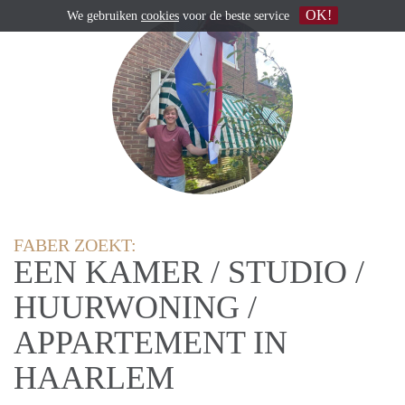
OK!
We gebruiken
cookies
voor de beste service
FABER ZOEKT:
EEN KAMER / STUDIO /
HUURWONING /
APPARTEMENT IN
HAARLEM