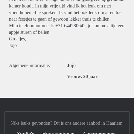
kamer houdt. In mijn vrije tijd vind ik het leuk om met
vriendinnen af te spreken. Ik vind het ook leuk om af en toe
naar feestjes te gaan of gewoon lekker thuis te chillen.
Mijn telefoonnummer is +31 644580642, je kan me altijd een
appje sturen of bellen.
Groetjes,
Jojo
Algemene informatie:
Jojo
Vrouw, 20 jaar
Niks leuks gevonden? Dit is ons andere aanbod in Haarlem:
Studio's
Huurwoningen
Appartementen