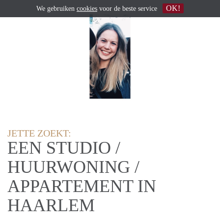
OK!
We gebruiken
cookies
voor de beste service
JETTE ZOEKT:
EEN STUDIO /
HUURWONING /
APPARTEMENT IN
HAARLEM