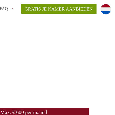
FAQ
GRATIS JE KAMER AANBIEDEN
m!
van KamerHaarlem?
arsvergoeding/bemiddelingsvergoeding?
lijk voor de aangeboden Kamer / Kamers in
Max. € 600 per maand