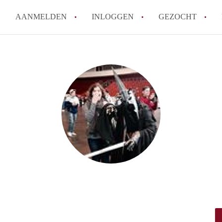
AANMELDEN
INLOGGEN
GEZOCHT
How to translate KamerHaarle
Wat is KamerHaarlem?
Wat is de privacyverklaring 
Berekent KamerHaarlem makela
Is KamerHaarlem verantwoorde
Haarlem?
Alle veelgestelde vragen