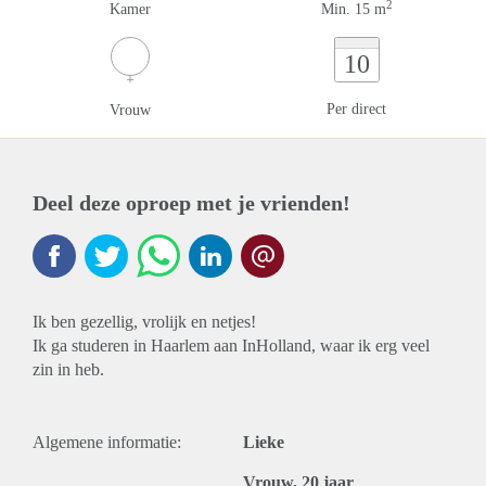
2
Kamer
Min. 15 m
10
Per direct
Vrouw
Deel deze oproep met je vrienden!
Ik ben gezellig, vrolijk en netjes!
Ik ga studeren in Haarlem aan InHolland, waar ik erg veel
zin in heb.
Algemene informatie:
Lieke
Vrouw, 20 jaar