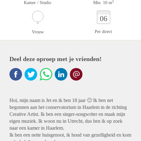
2
Kamer / Studio
Min. 10 m
06
Per direct
Vrouw
Deel deze oproep met je vrienden!
Hoi, mijn naam is Jet en ik ben 18 jaar 🙂 Ik ben net
begonnen aan het conservatorium in Haarlem in de richting
Creative Artist. Ik ben een singer-songwriter en maak mijn
eigen muziek. Ik woon nu in Utrecht, dus ben ik op zoek
naar een kamer in Haarlem.
Ik ben een nette huisgenoot, ik houd van gezelligheid en kom