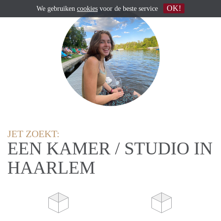
OK!
We gebruiken
cookies
voor de beste service
JET ZOEKT:
EEN KAMER / STUDIO IN
HAARLEM