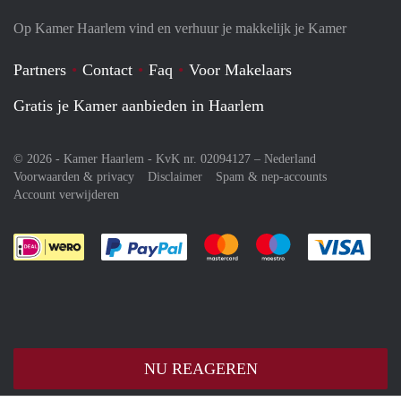
Op Kamer Haarlem vind en verhuur je makkelijk je Kamer
Partners
Contact
Faq
Voor Makelaars
Gratis je Kamer aanbieden in Haarlem
© 2026 - Kamer Haarlem - KvK nr. 02094127 –
Nederland
Voorwaarden & privacy
Disclaimer
Spam & nep-accounts
Account verwijderen
Je rekent gemakkelijk af met Paypal
Je rekent gemakkelijk af met M
Je rekent gemakkelij
Je re
NU REAGEREN