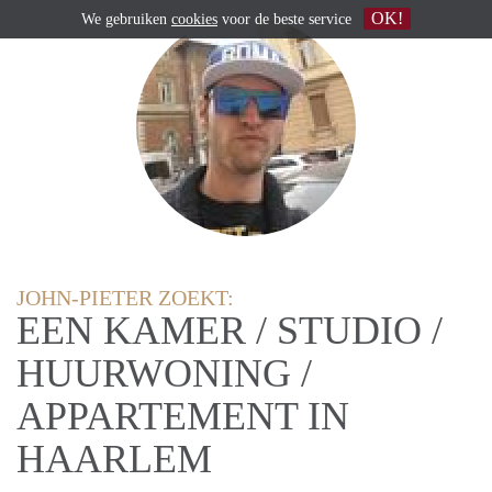
OK!
We gebruiken
cookies
voor de beste service
JOHN-PIETER ZOEKT:
EEN KAMER / STUDIO /
HUURWONING /
APPARTEMENT IN
HAARLEM