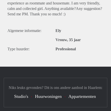
experience as roommate and housemate. I am very friendly,
calm and collected girl. Anything available?Any suggestion?
Send me PM. Thank you so much! :)
Algemene informatie:
Ely
Vrouw, 35 jaar
Type huurder:
Professional
Niks leuks gevonden? Dit is ons andere aanbod in Haarlem:
Studio's
Huurwoningen
Appartementen