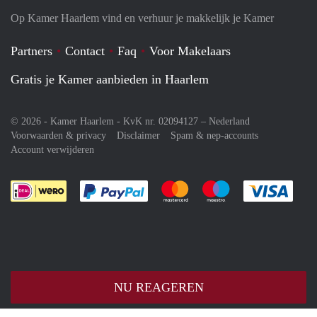
Op Kamer Haarlem vind en verhuur je makkelijk je Kamer
Partners
Contact
Faq
Voor Makelaars
Gratis je Kamer aanbieden in Haarlem
© 2026 - Kamer Haarlem - KvK nr. 02094127 –
Nederland
Voorwaarden & privacy
Disclaimer
Spam & nep-accounts
Account verwijderen
Je rekent gemakkelijk af met Paypal
Je rekent gemakkelijk af met M
Je rekent gemakkelij
Je re
NU REAGEREN