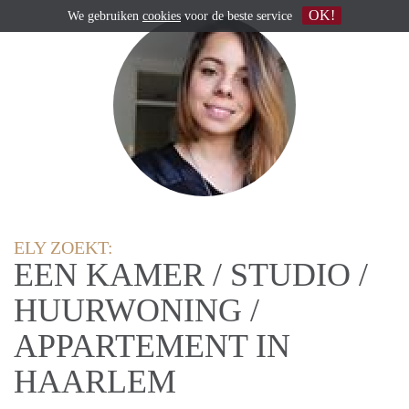
OK!
We gebruiken
cookies
voor de beste service
ELY ZOEKT:
EEN KAMER / STUDIO /
HUURWONING /
APPARTEMENT IN
HAARLEM